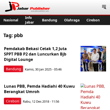
Jabar Publisher
Info
Nasional
Bandung
Olahraga
Cirebon
Jabar
Tag:
pbb
Pemdakab Bekasi Cetak 1,2 Juta
SPPT PBB P2 dan Luncurkan Bjb
Digital Lounge
Bandung
Kamis, 30 Jan 2025 - 05:46
Lunas PBB, Pemda Hadiahi 40 Kuwu
Berangkat Umroh
Cirebon
Rabu, 12 Des 2018 - 11:56