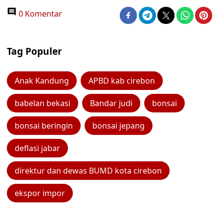
0 Komentar
Tag Populer
Anak Kandung
APBD kab cirebon
babelan bekasi
Bandar judi
bonsai
bonsai beringin
bonsai jepang
deflasi jabar
direktur dan dewas BUMD kota cirebon
ekspor impor