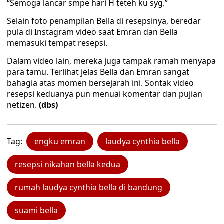
“Semoga lancar smpe hari H teteh ku syg.”
Selain foto penampilan Bella di resepsinya, beredar
pula di Instagram video saat Emran dan Bella
memasuki tempat resepsi.
Dalam video lain, mereka juga tampak ramah menyapa
para tamu. Terlihat jelas Bella dan Emran sangat
bahagia atas momen bersejarah ini. Sontak video
resepsi keduanya pun menuai komentar dan pujian
netizen.
(dbs)
Tag:
engku emran
laudya cynthia bella
resepsi nikahan bella kedua
rumah laudya cynthia bella di bandung
suami bella