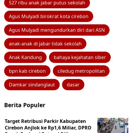
527 ribu anak jabar putus sekolah
Agus Mulyadi birokrat kota cirebon
Agus Mulyadi mengundurkan diri dari ASN
anak-anak di jabar tidak sekolah
Anak Kandung
bahaya kejahatan siber
bpn kab cirebon
ciledug metropolitan
Damkar sindanglaut
dasar
Berita Populer
Target Retribusi Parkir Kabupaten
Cirebon Anjlok ke Rp1,6 Miliar, DPRD