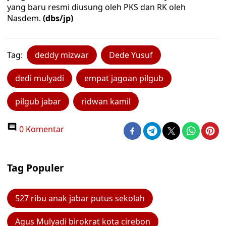
yang baru resmi diusung oleh PKS dan RK oleh
Nasdem.
(dbs/jp)
Tag:
deddy mizwar
Dede Yusuf
dedi mulyadi
empat jagoan pilgub
pilgub jabar
ridwan kamil
0 Komentar
Tag Populer
527 ribu anak jabar putus sekolah
Agus Mulyadi birokrat kota cirebon