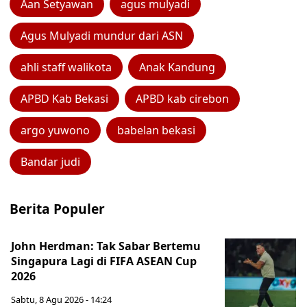
Aan Setyawan
agus mulyadi
Agus Mulyadi mundur dari ASN
ahli staff walikota
Anak Kandung
APBD Kab Bekasi
APBD kab cirebon
argo yuwono
babelan bekasi
Bandar judi
Berita Populer
John Herdman: Tak Sabar Bertemu
Singapura Lagi di FIFA ASEAN Cup
2026
Sabtu, 8 Agu 2026 - 14:24