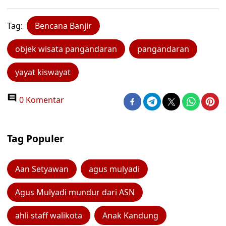
Tag:
Bencana Banjir
objek wisata pangandaran
pangandaran
yayat kiswayat
0 Komentar
Tag Populer
Aan Setyawan
agus mulyadi
Agus Mulyadi mundur dari ASN
ahli staff walikota
Anak Kandung