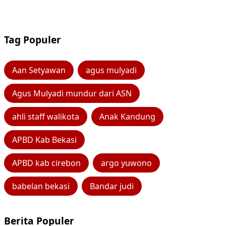
Tag Populer
Aan Setyawan
agus mulyadi
Agus Mulyadi mundur dari ASN
ahli staff walikota
Anak Kandung
APBD Kab Bekasi
APBD kab cirebon
argo yuwono
babelan bekasi
Bandar judi
Berita Populer