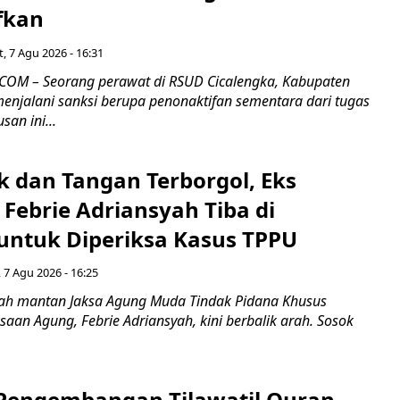
fkan
, 7 Agu 2026 - 16:31
COM – Seorang perawat di RSUD Cicalengka, Kabupaten
enjalani sanksi berupa penonaktifan sementara dari tugas
san ini...
k dan Tangan Terborgol, Eks
Febrie Adriansyah Tiba di
untuk Diperiksa Kasus TPPU
 7 Agu 2026 - 16:25
ah mantan Jaksa Agung Muda Tindak Pidana Khusus
saan Agung, Febrie Adriansyah, kini berbalik arah. Sosok
engembangan Tilawatil Quran