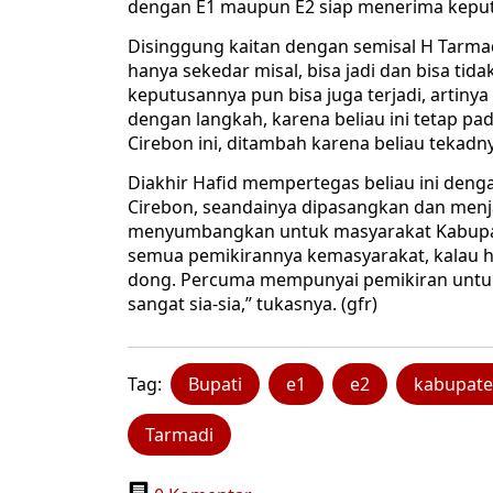
dengan E1 maupun E2 siap menerima keputu
Disinggung kaitan dengan semisal H Tarmad
hanya sekedar misal, bisa jadi dan bisa tid
keputusannya pun bisa juga terjadi, artinya
dengan langkah, karena beliau ini tetap 
Cirebon ini, ditambah karena beliau tekadn
Diakhir Hafid mempertegas beliau ini de
Cirebon, seandainya dipasangkan dan menjadi
menyumbangkan untuk masyarakat Kabupate
semua pemikirannya kemasyarakat, kalau ha
dong. Percuma mempunyai pemikiran untuk
sangat sia-sia,” tukasnya. (gfr)
Tag:
Bupati
e1
e2
kabupate
Tarmadi