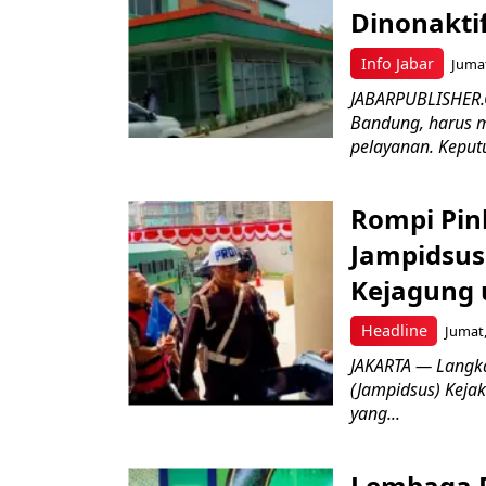
Dinonakti
Info Jabar
Jumat
JABARPUBLISHER.
Bandung, harus m
pelayanan. Keputu
Rompi Pin
Jampidsus 
Kejagung 
Headline
Jumat,
JAKARTA — Langk
(Jampidsus) Kejak
yang...
Lembaga P