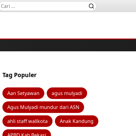
Tag Populer
Aan Setyawan
agus mulyadi
Agus Mulyadi mundur dari ASN
ahli staff walikota
Anak Kandung
APBD Kab Bekasi