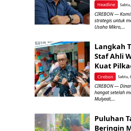
Headline
Sabtu,
CIREBON — Komis
strategis untuk
Usaha Mikro,...
Langkah T
Staf Ahli 
Kuat Pilk
Cirebon
Sabtu, 
CIREBON — Dinami
hangat setelah ma
Mulyadi,...
Puluhan T
Beringin 