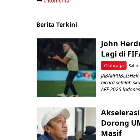
0 Komentar
Berita Terkini
John Herd
Lagi di FI
Olahraga
Sabtu,
JABARPUBLISHER.C
bicara setelah sk
AFF 2026.Indonesi
Akseleras
Dorong UM
Masif