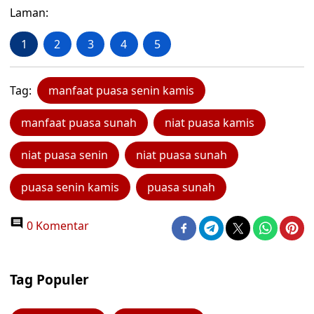
Laman:
1
2
3
4
5
Tag:
manfaat puasa senin kamis
manfaat puasa sunah
niat puasa kamis
niat puasa senin
niat puasa sunah
puasa senin kamis
puasa sunah
0 Komentar
Tag Populer