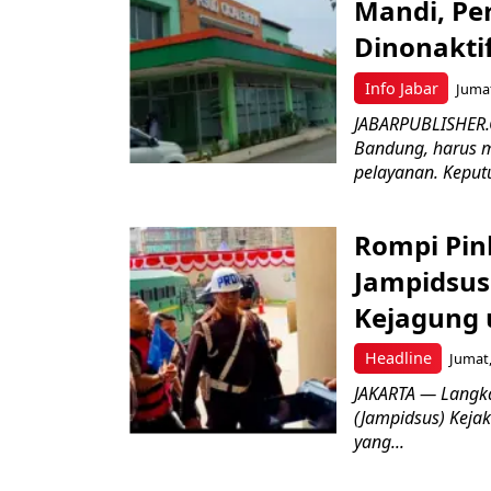
Mandi, Pe
Dinonakti
Info Jabar
Jumat
JABARPUBLISHER.
Bandung, harus m
pelayanan. Keputu
Rompi Pin
Jampidsus 
Kejagung 
Headline
Jumat,
JAKARTA — Langk
(Jampidsus) Kejak
yang...