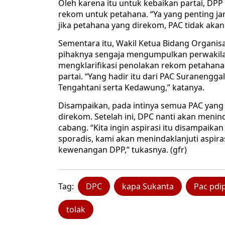
Oleh karena itu untuk kebaikan partai, DP
rekom untuk petahana. “Ya yang penting ja
jika petahana yang direkom, PAC tidak ak
Sementara itu, Wakil Ketua Bidang Organis
pihaknya sengaja mengumpulkan perwakilan 
mengklarifikasi penolakan rekom petahana
partai. “Yang hadir itu dari PAC Suranengga
Tengahtani serta Kedawung,” katanya.
Disampaikan, pada intinya semua PAC yang 
direkom. Setelah ini, DPC nanti akan meni
cabang. “Kita ingin aspirasi itu disampaikan
sporadis, kami akan menindaklanjuti aspirasi
kewenangan DPP,” tukasnya. (gfr)
Tag:
DPC
kapa Sukanta
Pac pdi
tolak