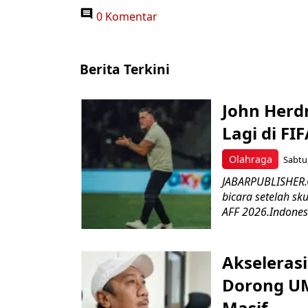
0 Komentar
Berita Terkini
John Herd
Lagi di FI
Olahraga
Sabtu,
JABARPUBLISHER.C
bicara setelah sk
AFF 2026.Indonesi
Akseleras
Dorong UM
Masif