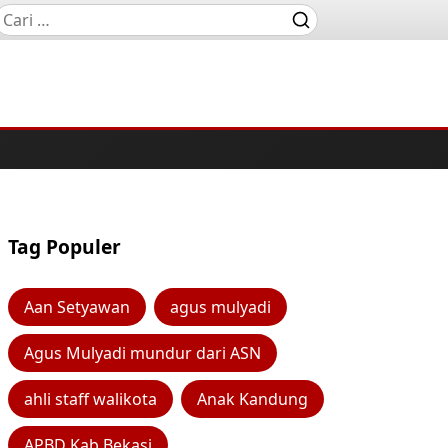
Tag Populer
Aan Setyawan
agus mulyadi
Agus Mulyadi mundur dari ASN
ahli staff walikota
Anak Kandung
APBD Kab Bekasi