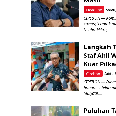
Headline
Sabtu,
CIREBON — Komis
strategis untuk
Usaha Mikro,...
Langkah T
Staf Ahli 
Kuat Pilk
Cirebon
Sabtu, 
CIREBON — Dinami
hangat setelah ma
Mulyadi,...
Puluhan T