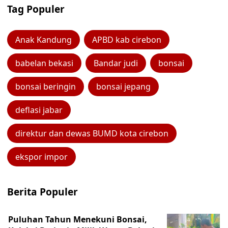
Tag Populer
Anak Kandung
APBD kab cirebon
babelan bekasi
Bandar judi
bonsai
bonsai beringin
bonsai jepang
deflasi jabar
direktur dan dewas BUMD kota cirebon
ekspor impor
Berita Populer
Puluhan Tahun Menekuni Bonsai,