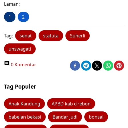
Laman:
1
2
Tag:
senat
statuta
Suherli
unswagati
0 Komentar
Tag Populer
Anak Kandung
APBD kab cirebon
babelan bekasi
Bandar judi
bonsai