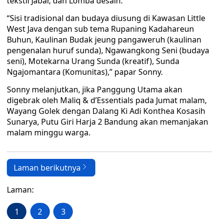
tekstil Jabar, dan Lomba desain.
“Sisi tradisional dan budaya diusung di Kawasan Little
West Java dengan sub tema Rupaning Kadahareun
Buhun, Kaulinan Budak jeung pangaweruh (kaulinan
pengenalan huruf sunda), Ngawangkong Seni (budaya
seni), Motekarna Urang Sunda (kreatif), Sunda
Ngajomantara (Komunitas),” papar Sonny.
Sonny melanjutkan, jika Panggung Utama akan
digebrak oleh Maliq & d’Essentials pada Jumat malam,
Wayang Golek dengan Dalang Ki Adi Konthea Kosasih
Sunarya, Putu Giri Harja 2 Bandung akan memanjakan
malam minggu warga.
Laman berikutnya
Laman:
1
2
3