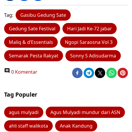
Tag:
Gasibu Gedung Sate
Gedung Sate Festival
Hari Jadi Ke-72 jabar
Maliq & d’Essentials
Ngopi Saraosna Vol 3
Semarak Pesta Rakyat
Sonny S Adisudarma
0 Komentar
Tag Populer
agus mulyadi
Agus Mulyadi mundur dari ASN
ahli staff walikota
Anak Kandung