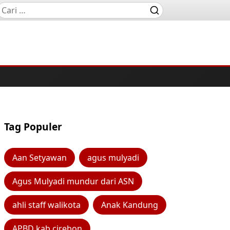
Tag Populer
Aan Setyawan
agus mulyadi
Agus Mulyadi mundur dari ASN
ahli staff walikota
Anak Kandung
APBD kab cirebon