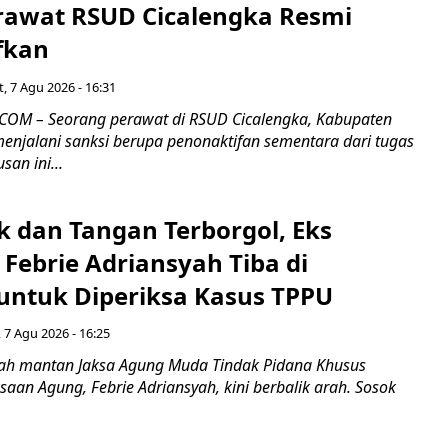
rawat RSUD Cicalengka Resmi
fkan
, 7 Agu 2026 - 16:31
COM – Seorang perawat di RSUD Cicalengka, Kabupaten
enjalani sanksi berupa penonaktifan sementara dari tugas
san ini...
k dan Tangan Terborgol, Eks
Febrie Adriansyah Tiba di
untuk Diperiksa Kasus TPPU
 7 Agu 2026 - 16:25
ah mantan Jaksa Agung Muda Tindak Pidana Khusus
saan Agung, Febrie Adriansyah, kini berbalik arah. Sosok