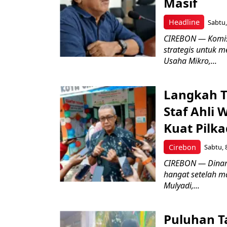
Masif
Headline
Sabtu,
CIREBON — Komis
strategis untuk
Usaha Mikro,...
Langkah T
Staf Ahli 
Kuat Pilk
Cirebon
Sabtu, 
CIREBON — Dinami
hangat setelah ma
Mulyadi,...
Puluhan T