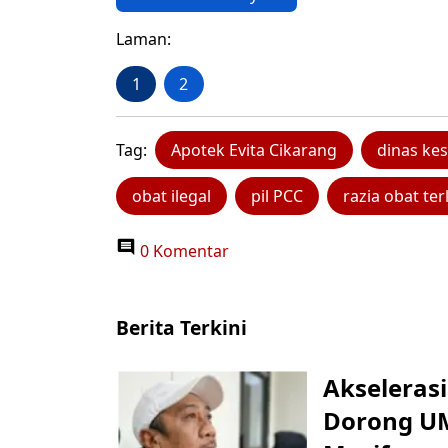
Laman:
1
2
Tag:
Apotek Evita Cikarang
dinas ke
obat ilegal
pil PCC
razia obat te
0 Komentar
Berita Terkini
Akseleras
Dorong UM