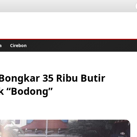
lisher
a
Cirebon
Bongkar 35 Ribu Butir
ek “Bodong”