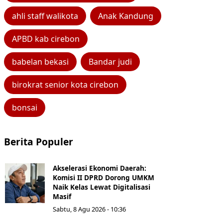
ahli staff walikota
Anak Kandung
APBD kab cirebon
babelan bekasi
Bandar judi
birokrat senior kota cirebon
bonsai
Berita Populer
Akselerasi Ekonomi Daerah:
Komisi II DPRD Dorong UMKM
Naik Kelas Lewat Digitalisasi
Masif
Sabtu, 8 Agu 2026 - 10:36