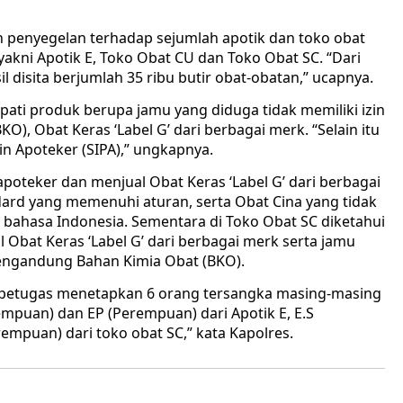
an penyegelan terhadap sejumlah apotik dan toko obat
akni Apotik E, Toko Obat CU dan Toko Obat SC. “Dari
l disita berjumlah 35 ribu butir obat-obatan,” ucapnya.
ati produk berupa jamu yang diduga tidak memiliki izin
, Obat Keras ‘Label G’ dari berbagai merk. “Selain itu
zin Apoteker (SIPA),” ungkapnya.
poteker dan menjual Obat Keras ‘Label G’ dari berbagai
ndard yang memenuhi aturan, serta Obat Cina yang tidak
 bahasa Indonesia. Sementara di Toko Obat SC diketahui
l Obat Keras ‘Label G’ dari berbagai merk serta jamu
mengandung Bahan Kimia Obat (BKO).
t, petugas menetapkan 6 orang tersangka masing-masing
(Perempuan) dan EP (Perempuan) dari Apotik E, E.S
empuan) dari toko obat SC,” kata Kapolres.