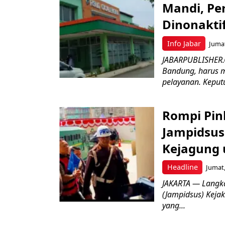
Mandi, Pe
Dinonakti
Info Jabar
Jumat
JABARPUBLISHER.
Bandung, harus m
pelayanan. Keputu
Rompi Pin
Jampidsus 
Kejagung 
Headline
Jumat,
JAKARTA — Langk
(Jampidsus) Kejak
yang...