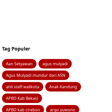
Tag Populer
Aan Setyawan
agus mulyadi
Agus Mulyadi mundur dari ASN
ahli staff walikota
Anak Kandung
APBD Kab Bekasi
APBD kab cirebon
argo yuwono