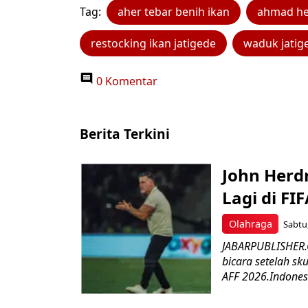
Tag:
aher tebar benih ikan
ahmad h
restocking ikan jatigede
waduk jatig
0 Komentar
Berita Terkini
John Herd
Lagi di FI
Olahraga
Sabtu,
JABARPUBLISHER.C
bicara setelah sk
AFF 2026.Indonesi