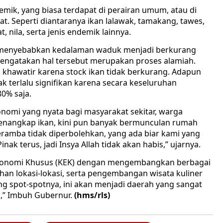
mik, yang biasa terdapat di perairan umum, atau di
t. Seperti diantaranya ikan lalawak, tamakang, tawes,
 nila, serta jenis endemik lainnya.
ng menyebabkan kedalaman waduk menjadi berkurang
engatakan hal tersebut merupakan proses alamiah.
khawatir karena stock ikan tidak berkurang. Adapun
k terlalu signifikan karena secara keseluruhan
0% saja.
nomi yang nyata bagi masyarakat sekitar, warga
menangkap ikan, kini pun banyak bermunculan rumah
 keramba tidak diperbolehkan, yang ada biar kami yang
nak terus, jadi Insya Allah tidak akan habis,” ujarnya.
Ekonomi Khusus (KEK) dengan mengembangkan berbagai
an lokasi-lokasi, serta pengembangan wisata kuliner
ang spot-spotnya, ini akan menjadi daerah yang sangat
a,” Imbuh Gubernur.
(hms/rls)