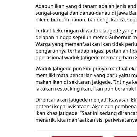
Adapun ikan yang ditanam adalah jenis ende
sungai-sungai dan danau-danau di Jawa Bara
nilem, bereum panon, bandeng, kanca, sepat,
Terkait kekeringan di waduk Jatigede ya
delapan hingga sepuluh meter. Gubernur m
Warga yang memanfaatkan ikan tidak perlu 
pengaruhnya terhadap irigasi pertanian tida
operasional waduk Jatigede memang baru 8
Waduk Jatigede pun kini punya manfaat eko
memiliki mata pencarian yang baru yaitu 
makan ikan di sekitaran Jatigede. “Intinya
lakukan restocking ikan, ikan pun beranak Pi
Direncanakan Jatigede menjadi Kawasan 
potensi kepariwisataan. Akan ada pembenah
ikan khas Jatigede. “Saat ini sedang diranc
menarik, kita manfaatkan sisi pariwisatany