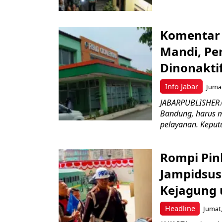
Komentar 
Mandi, Pe
Dinonakti
Info Jabar
Jumat
JABARPUBLISHER.
Bandung, harus m
pelayanan. Keputu
Rompi Pin
Jampidsus 
Kejagung 
Headline
Jumat,