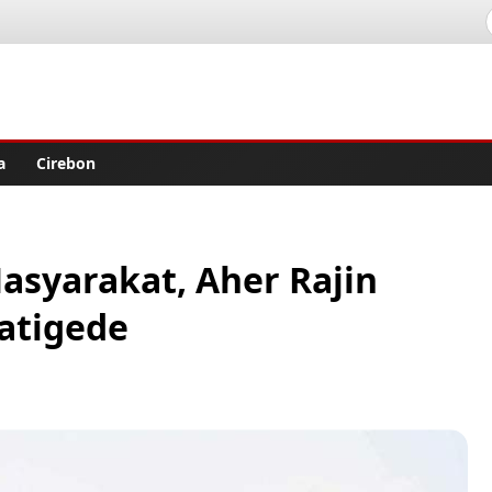
lisher
a
Cirebon
syarakat, Aher Rajin
Jatigede