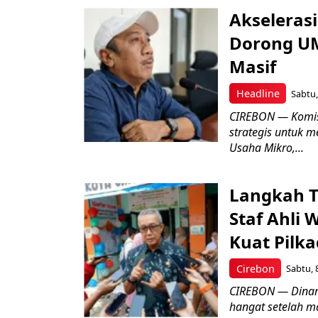
Akseleras
Dorong UM
Masif
Headline
Sabtu,
CIREBON — Komis
strategis untuk
Usaha Mikro,...
Langkah T
Staf Ahli 
Kuat Pilk
Cirebon
Sabtu, 
CIREBON — Dinami
hangat setelah ma