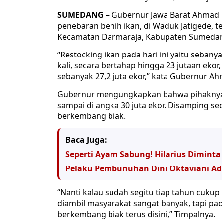
SUMEDANG
– Gubernur Jawa Barat Ahmad H
penebaran benih ikan, di Waduk Jatigede, 
Kecamatan Darmaraja, Kabupaten Sumedang
“Restocking ikan pada hari ini yaitu seban
kali, secara bertahap hingga 23 jutaan ekor,
sebanyak 27,2 juta ekor,” kata Gubernur A
Gubernur mengungkapkan bahwa pihaknya a
sampai di angka 30 juta ekor. Disamping s
berkembang biak.
Baca Juga:
Seperti Ayam Sabung! Hilarius Dimint
Pelaku Pembunuhan Dini Oktaviani Ada
“Nanti kalau sudah segitu tiap tahun cukup
diambil masyarakat sangat banyak, tapi pa
berkembang biak terus disini,” Timpalnya.