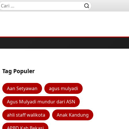
Tag Populer
Aan Setyawan
agus mulyadi
Agus Mulyadi mundur dari ASN
ahli staff walikota
Anak Kandung
APBD Kab Bekasi