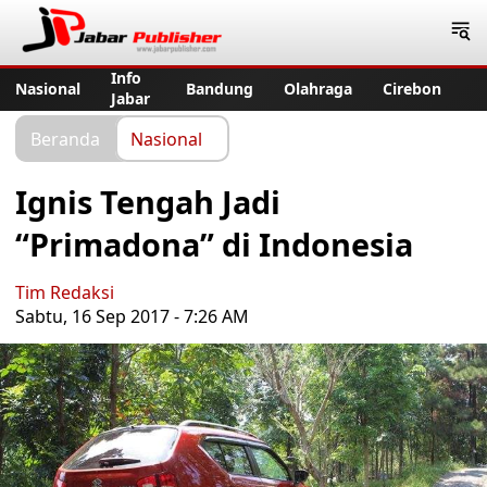
Jabar Publisher
Info
Nasional
Bandung
Olahraga
Cirebon
Jabar
Beranda
Nasional
Ignis Tengah Jadi
“Primadona” di Indonesia
Tim Redaksi
Sabtu, 16 Sep 2017 - 7:26 AM