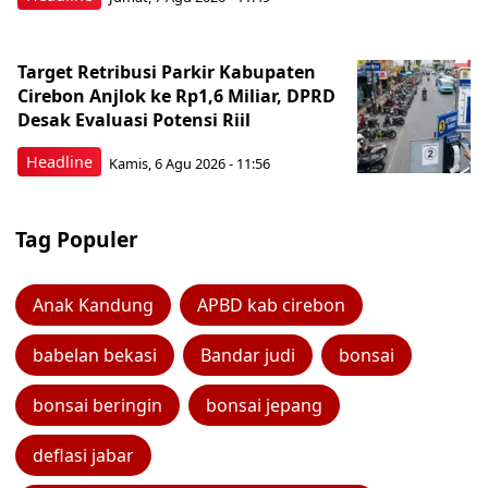
Target Retribusi Parkir Kabupaten
Cirebon Anjlok ke Rp1,6 Miliar, DPRD
Desak Evaluasi Potensi Riil
Headline
Kamis, 6 Agu 2026 - 11:56
Tag Populer
Anak Kandung
APBD kab cirebon
babelan bekasi
Bandar judi
bonsai
bonsai beringin
bonsai jepang
deflasi jabar