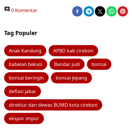
0 Komentar
Tag Populer
Anak Kandung
APBD kab cirebon
babelan bekasi
Bandar judi
bonsai
bonsai beringin
bonsai jepang
deflasi jabar
direktur dan dewas BUMD kota cirebon
ekspor impor