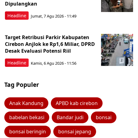
Dipulangkan
Headline
Jumat, 7 Agu 2026 - 11:49
Target Retribusi Parkir Kabupaten
Cirebon Anjlok ke Rp1,6 Miliar, DPRD
Desak Evaluasi Potensi Riil
Headline
Kamis, 6 Agu 2026 - 11:56
Tag Populer
Anak Kandung
APBD kab cirebon
babelan bekasi
Bandar judi
bonsai
bonsai beringin
bonsai jepang