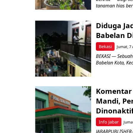
tanaman hias ber
Diduga Ja
Babelan D
Bekasi
Jumat, 7 
BEKASI — Sebuah
Babelan Kota, Ke
Komentar 
Mandi, Pe
Dinonakti
Info Jabar
Jumat
JABARPUBLISHER.