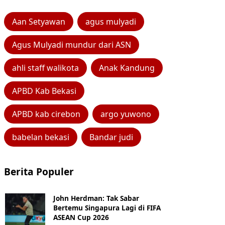
Aan Setyawan
agus mulyadi
Agus Mulyadi mundur dari ASN
ahli staff walikota
Anak Kandung
APBD Kab Bekasi
APBD kab cirebon
argo yuwono
babelan bekasi
Bandar judi
Berita Populer
John Herdman: Tak Sabar
Bertemu Singapura Lagi di FIFA
ASEAN Cup 2026