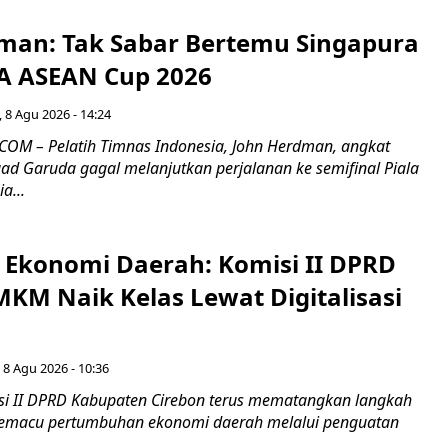
man: Tak Sabar Bertemu Singapura
FA ASEAN Cup 2026
 8 Agu 2026 - 14:24
OM – Pelatih Timnas Indonesia, John Herdman, angkat
uad Garuda gagal melanjutkan perjalanan ke semifinal Piala
a...
i Ekonomi Daerah: Komisi II DPRD
KM Naik Kelas Lewat Digitalisasi
 8 Agu 2026 - 10:36
i II DPRD Kabupaten Cirebon terus mematangkan langkah
 memacu pertumbuhan ekonomi daerah melalui penguatan