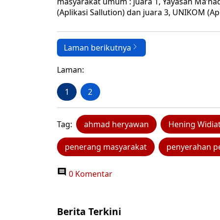
masyarakat umum : juara 1, Yayasan Ma’had 
(Aplikasi Sallution) dan juara 3, UNIKOM (Apl
Laman berikutnya
Laman:
1
2
Tag:
ahmad heryawan
Hening Widi
penerang masyarakat
penyerahan p
0 Komentar
Berita Terkini