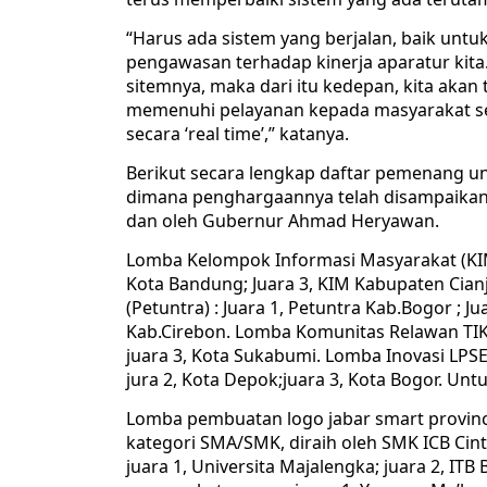
“Harus ada sistem yang berjalan, baik unt
pengawasan terhadap kinerja aparatur kita
sitemnya, maka dari itu kedepan, kita aka
memenuhi pelayanan kepada masyarakat ser
secara ‘real time’,” katanya.
Berikut secara lengkap daftar pemenang u
dimana penghargaannya telah disampaikan 
dan oleh Gubernur Ahmad Heryawan.
Lomba Kelompok Informasi Masyarakat (KIM) 
Kota Bandung; Juara 3, KIM Kabupaten Cian
(Petuntra) : Juara 1, Petuntra Kab.Bogor ; J
Kab.Cirebon. Lomba Komunitas Relawan TIK :
juara 3, Kota Sukabumi. Lomba Inovasi LPSE 
jura 2, Kota Depok;juara 3, Kota Bogor. Untu
Lomba pembuatan logo jabar smart province 
kategori SMA/SMK, diraih oleh SMK ICB Cint
juara 1, Universita Majalengka; juara 2, ITB