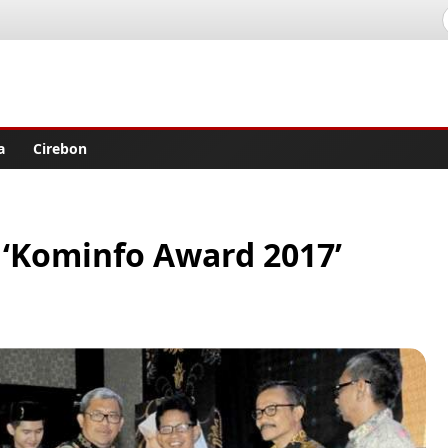
lisher
a
Cirebon
 ‘Kominfo Award 2017’