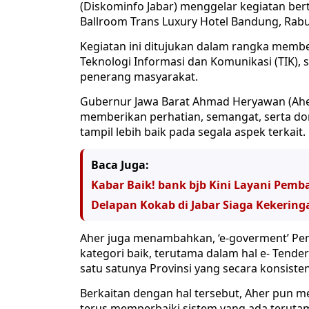
(Diskominfo Jabar) menggelar kegiatan ber
Ballroom Trans Luxury Hotel Bandung, Rabu
Kegiatan ini ditujukan dalam rangka membe
Teknologi Informasi dan Komunikasi (TIK), 
penerang masyarakat.
Gubernur Jawa Barat Ahmad Heryawan (Ah
memberikan perhatian, semangat, serta do
tampil lebih baik pada segala aspek terkait.
Baca Juga:
Kabar Baik! bank bjb Kini Layani Pem
Delapan Kokab di Jabar Siaga Kekering
Aher juga menambahkan, ‘e-goverment’ Pem
kategori baik, terutama dalam hal e- Tender
satu satunya Provinsi yang secara konsist
Berkaitan dengan hal tersebut, Aher pun m
terus memperbaiki sistem yang ada teruta