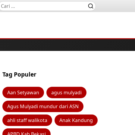
Tag Populer
Aan Setyawan
agus mulyadi
Agus Mulyadi mundur dari ASN
ahli staff walikota
Anak Kandung
APBD Kab Bekasi