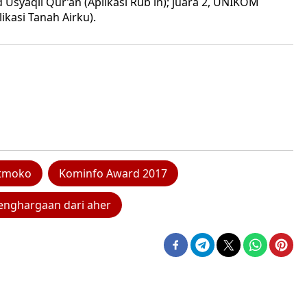
Usyaqil Qur’an (Aplikasi Rub in); juara 2, UNIKOM
ikasi Tanah Airku).
atmoko
Kominfo Award 2017
enghargaan dari aher