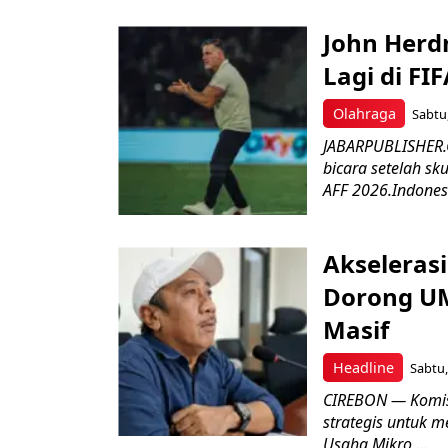
John Herd
Lagi di FI
Olahraga
Sabtu,
JABARPUBLISHER.C
bicara setelah sk
AFF 2026.Indonesi
Akseleras
Dorong UM
Masif
Headline
Sabtu,
CIREBON — Komis
strategis untuk
Usaha Mikro,...