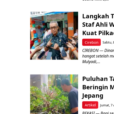
Langkah T
Staf Ahli 
Kuat Pilk
Cirebon
Sabtu, 
CIREBON — Dinami
hangat setelah ma
Mulyadi,...
Puluhan T
Beringin 
Jepang
Artikel
Jumat, 7 
BEKASI — Bagi se