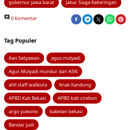
gubernur jawa barat
Jabar Siaga Kekeringan
0 Komentar
Tag Populer
Aan Setyawan
agus mulyadi
Agus Mulyadi mundur dari ASN
ahli staff walikota
Anak Kandung
APBD Kab Bekasi
APBD kab cirebon
argo yuwono
babelan bekasi
Bandar judi