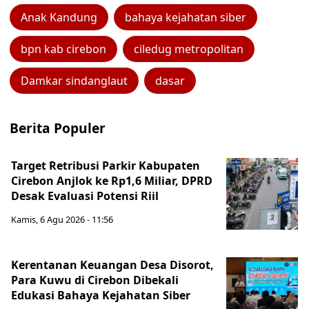
Anak Kandung
bahaya kejahatan siber
bpn kab cirebon
ciledug metropolitan
Damkar sindanglaut
dasar
Berita Populer
Target Retribusi Parkir Kabupaten
Cirebon Anjlok ke Rp1,6 Miliar, DPRD
Desak Evaluasi Potensi Riil
Kamis, 6 Agu 2026 - 11:56
Kerentanan Keuangan Desa Disorot,
Para Kuwu di Cirebon Dibekali
Edukasi Bahaya Kejahatan Siber