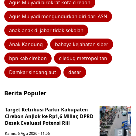
Agus Mulyadi birokrat kota cirebon
Agus Mulyadi mengundurkan diri dari ASN
anak-anak di jabar tidak sekolah
Anak Kandung
bahaya kejahatan siber
bpn kab cirebon
ciledug metropolitan
Damkar sindanglaut
dasar
Berita Populer
Target Retribusi Parkir Kabupaten
Cirebon Anjlok ke Rp1,6 Miliar, DPRD
Desak Evaluasi Potensi Riil
Kamis, 6 Agu 2026 - 11:56