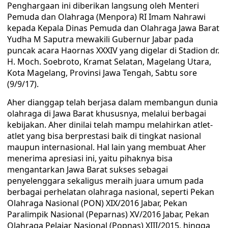
Penghargaan ini diberikan langsung oleh Menteri
Pemuda dan Olahraga (Menpora) RI Imam Nahrawi
kepada Kepala Dinas Pemuda dan Olahraga Jawa Barat
Yudha M Saputra mewakili Gubernur Jabar pada
puncak acara Haornas XXXIV yang digelar di Stadion dr.
H. Moch. Soebroto, Kramat Selatan, Magelang Utara,
Kota Magelang, Provinsi Jawa Tengah, Sabtu sore
(9/9/17).
Aher dianggap telah berjasa dalam membangun dunia
olahraga di Jawa Barat khususnya, melalui berbagai
kebijakan. Aher dinilai telah mampu melahirkan atlet-
atlet yang bisa berprestasi baik di tingkat nasional
maupun internasional. Hal lain yang membuat Aher
menerima apresiasi ini, yaitu pihaknya bisa
mengantarkan Jawa Barat sukses sebagai
penyelenggara sekaligus meraih juara umum pada
berbagai perhelatan olahraga nasional, seperti Pekan
Olahraga Nasional (PON) XIX/2016 Jabar, Pekan
Paralimpik Nasional (Peparnas) XV/2016 Jabar, Pekan
Olahraga Pelajar Nasional (Popnas) XIII/2015, hingga