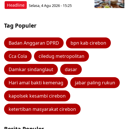
Headline
Selasa, 4 Agu 2026 - 15:25
Tag Populer
Badan Anggaran DPRD
bpn kab cirebon
Cca Cola
ciledug metropolitan
Damkar sindanglaut
dasar
Hari amal bakti kemenag
jabar paling rukun
kapolsek kesambi cirebon
ketertiban masyarakat cirebon
Berita Populer