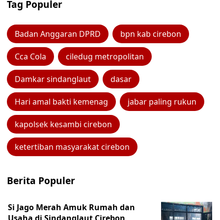
Tag Populer
Badan Anggaran DPRD
bpn kab cirebon
Cca Cola
ciledug metropolitan
Damkar sindanglaut
dasar
Hari amal bakti kemenag
jabar paling rukun
kapolsek kesambi cirebon
ketertiban masyarakat cirebon
Berita Populer
Si Jago Merah Amuk Rumah dan
Usaha di Sindanglaut Cirebon,