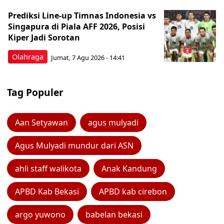
Prediksi Line-up Timnas Indonesia vs
Singapura di Piala AFF 2026, Posisi
Kiper Jadi Sorotan
Olahraga
Jumat, 7 Agu 2026 - 14:41
Tag Populer
Aan Setyawan
agus mulyadi
Agus Mulyadi mundur dari ASN
ahli staff walikota
Anak Kandung
APBD Kab Bekasi
APBD kab cirebon
argo yuwono
babelan bekasi