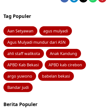
Tag Populer
Aan Setyawan
agus mulyadi
Agus Mulyadi mundur dari ASN
ahli staff walikota
Anak Kandung
APBD Kab Bekasi
APBD kab cirebon
argo yuwono
babelan bekasi
Bandar judi
Berita Populer