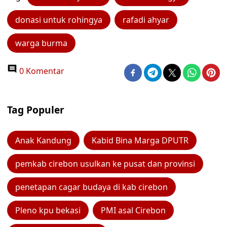
donasi untuk rohingya
rafadi ahyar
warga burma
0 Komentar
Tag Populer
Anak Kandung
Kabid Bina Marga DPUTR
pemkab cirebon usulkan ke pusat dan provinsi
penetapan cagar budaya di kab cirebon
Pleno kpu bekasi
PMI asal Cirebon