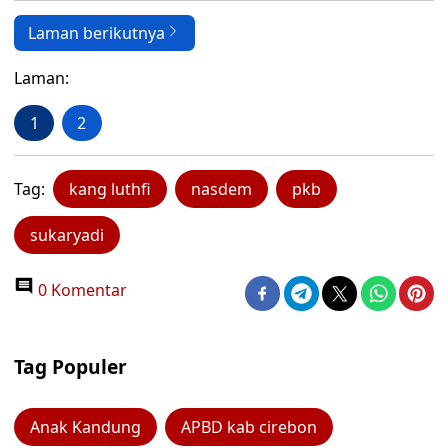
Laman berikutnya
Laman:
1
2
Tag:
kang luthfi
nasdem
pkb
sukaryadi
0 Komentar
Tag Populer
Anak Kandung
APBD kab cirebon