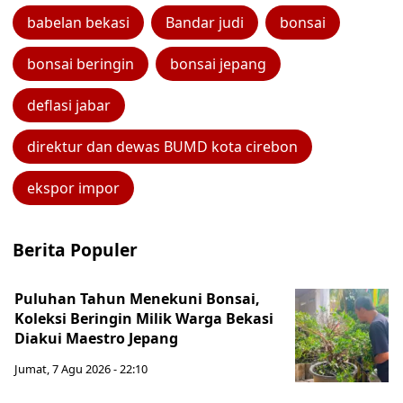
babelan bekasi
Bandar judi
bonsai
bonsai beringin
bonsai jepang
deflasi jabar
direktur dan dewas BUMD kota cirebon
ekspor impor
Berita Populer
Puluhan Tahun Menekuni Bonsai,
Koleksi Beringin Milik Warga Bekasi
Diakui Maestro Jepang
Jumat, 7 Agu 2026 - 22:10