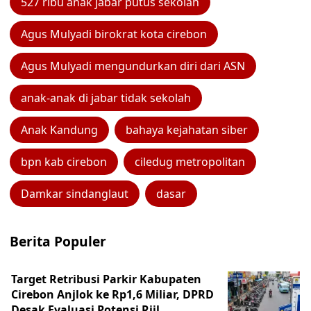
527 ribu anak jabar putus sekolah
Agus Mulyadi birokrat kota cirebon
Agus Mulyadi mengundurkan diri dari ASN
anak-anak di jabar tidak sekolah
Anak Kandung
bahaya kejahatan siber
bpn kab cirebon
ciledug metropolitan
Damkar sindanglaut
dasar
Berita Populer
Target Retribusi Parkir Kabupaten
Cirebon Anjlok ke Rp1,6 Miliar, DPRD
Desak Evaluasi Potensi Riil