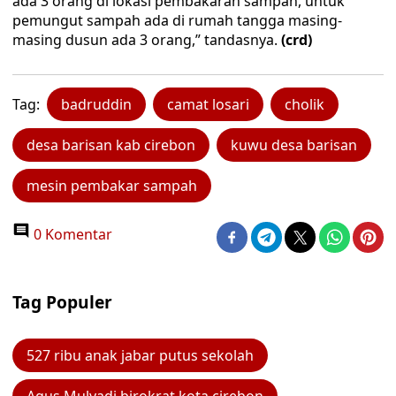
ada 3 orang di lokasi pembakaran sampah, untuk
pemungut sampah ada di rumah tangga masing-
masing dusun ada 3 orang,” tandasnya.
(crd)
Tag:
badruddin
camat losari
cholik
desa barisan kab cirebon
kuwu desa barisan
mesin pembakar sampah
0 Komentar
Tag Populer
527 ribu anak jabar putus sekolah