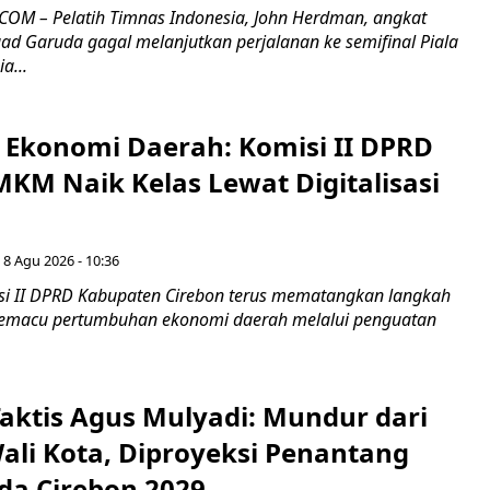
OM – Pelatih Timnas Indonesia, John Herdman, angkat
uad Garuda gagal melanjutkan perjalanan ke semifinal Piala
a...
i Ekonomi Daerah: Komisi II DPRD
KM Naik Kelas Lewat Digitalisasi
 8 Agu 2026 - 10:36
i II DPRD Kabupaten Cirebon terus mematangkan langkah
 memacu pertumbuhan ekonomi daerah melalui penguatan
aktis Agus Mulyadi: Mundur dari
Wali Kota, Diproyeksi Penantang
ada Cirebon 2029