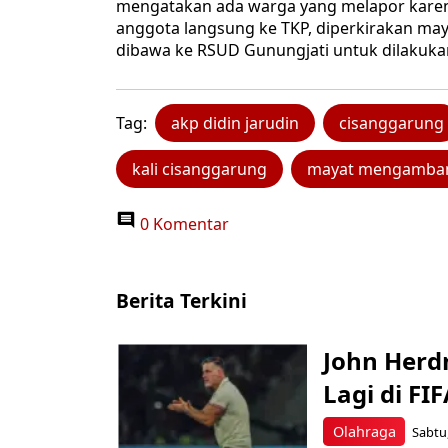
mengatakan ada warga yang melapor karen
anggota langsung ke TKP, diperkirakan may
dibawa ke RSUD Gunungjati untuk dilakuka
Tag:
akp didin jarudin
cisanggarung
kali cisanggarung
mayat mengamban
0 Komentar
Berita Terkini
John Herd
Lagi di FI
Olahraga
Sabtu,