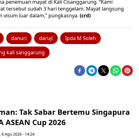
a penemuan mayat di Kali Cisanggarung. “Kami
at tersebut sudah 3 hari tenggelam. Mayat langsung
n visum luar dalam,” pungkasnya.
(crd)
danuri
daruji
Ipda M Soleh
g kali sanggarung
man: Tak Sabar Bertemu Singapura
FA ASEAN Cup 2026
 8 Agu 2026 - 14:24