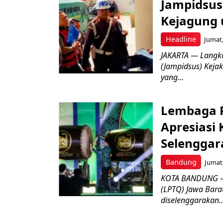
Jampidsus 
Kejagung 
Headline
Jumat,
JAKARTA — Langk
(Jampidsus) Kejak
yang...
Lembaga P
Apresiasi
Selenggar
Bandung
Jumat,
KOTA BANDUNG –
(LPTQ) Jawa Bara
diselenggarakan..