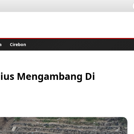
lisher
a
Cirebon
rius Mengambang Di