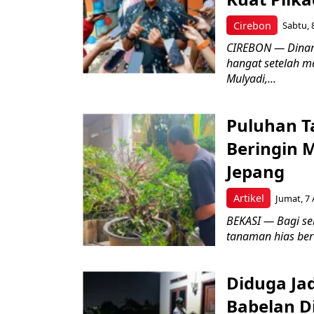
Cirebon
Sabtu, 
CIREBON — Dinami
hangat setelah ma
Mulyadi,...
Puluhan T
Beringin 
Jepang
Artikel
Jumat, 7 
BEKASI — Bagi se
tanaman hias ber
Diduga Ja
Babelan D