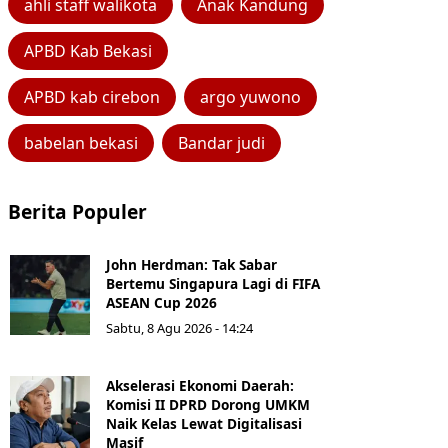
ahli staff walikota
Anak Kandung
APBD Kab Bekasi
APBD kab cirebon
argo yuwono
babelan bekasi
Bandar judi
Berita Populer
John Herdman: Tak Sabar
Bertemu Singapura Lagi di FIFA
ASEAN Cup 2026
Sabtu, 8 Agu 2026 - 14:24
Akselerasi Ekonomi Daerah:
Komisi II DPRD Dorong UMKM
Naik Kelas Lewat Digitalisasi
Masif