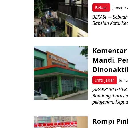
Bekasi
Jumat, 7 
BEKASI — Sebuah
Babelan Kota, Ke
Komentar 
Mandi, Pe
Dinonakti
Info Jabar
Jumat
JABARPUBLISHER.
Bandung, harus m
pelayanan. Keputu
Rompi Pin