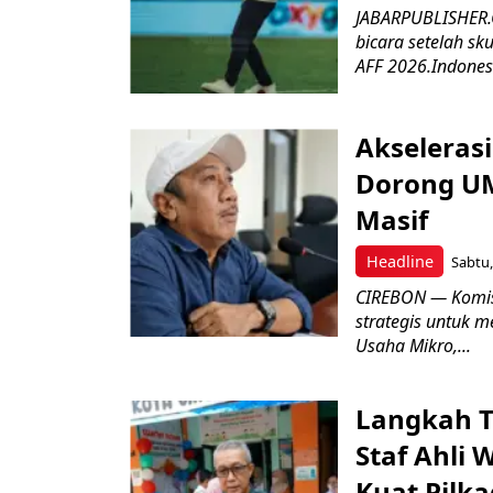
JABARPUBLISHER.C
bicara setelah sk
AFF 2026.Indonesi
Akseleras
Dorong UM
Masif
Headline
Sabtu,
CIREBON — Komis
strategis untuk
Usaha Mikro,...
Langkah T
Staf Ahli 
Kuat Pilk