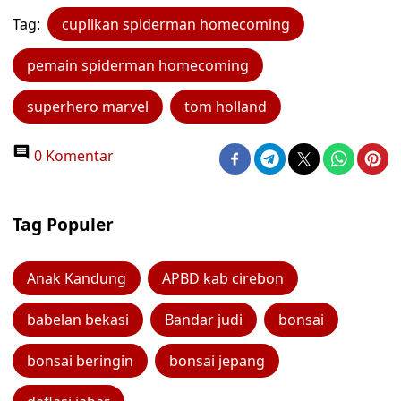
Tag:
cuplikan spiderman homecoming
pemain spiderman homecoming
superhero marvel
tom holland
0 Komentar
Tag Populer
Anak Kandung
APBD kab cirebon
babelan bekasi
Bandar judi
bonsai
bonsai beringin
bonsai jepang