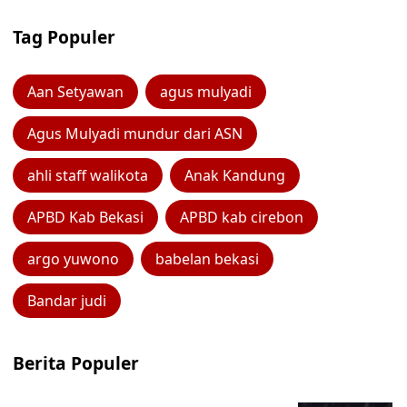
Tag Populer
Aan Setyawan
agus mulyadi
Agus Mulyadi mundur dari ASN
ahli staff walikota
Anak Kandung
APBD Kab Bekasi
APBD kab cirebon
argo yuwono
babelan bekasi
Bandar judi
Berita Populer