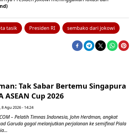
and)
ta tasik
Presiden RI
sembako dari jokowi
man: Tak Sabar Bertemu Singapura
FA ASEAN Cup 2026
 8 Agu 2026 - 14:24
OM – Pelatih Timnas Indonesia, John Herdman, angkat
uad Garuda gagal melanjutkan perjalanan ke semifinal Piala
a...