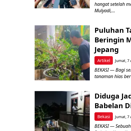
hangat setelah ma
Mulyadi,...
Puluhan T
Beringin 
Jepang
Artikel
Jumat, 7 
BEKASI — Bagi se
tanaman hias ber
Diduga Ja
Babelan D
Bekasi
Jumat, 7 
BEKASI — Sebuah