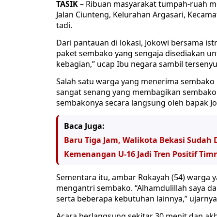
TASIK
– Ribuan masyarakat tumpah-ruah me
Jalan Ciunteng, Kelurahan Argasari, Kecama
tadi.
Dari pantauan di lokasi, Jokowi bersama ist
paket sembako yang sengaja disediakan untu
kebagian,” ucap Ibu negara sambil tersen
Salah satu warga yang menerima sembako M
sangat senang yang membagikan sembako la
sembakonya secara langsung oleh bapak Jo
Baca Juga:
Baru Tiga Jam, Walikota Bekasi Sudah 
Kemenangan U-16 Jadi Tren Positif Tim
Sementara itu, ambar Rokayah (54) warga y
mengantri sembako. “Alhamdulillah saya dap
serta beberapa kebutuhan lainnya,” ujarnya
Acara berlangsung sekitar 30 menit dan ak