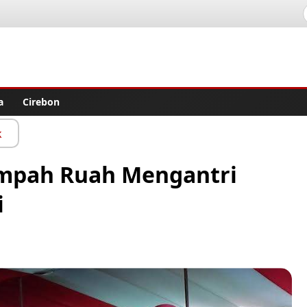
lisher
a
Cirebon
k
umpah Ruah Mengantri
i