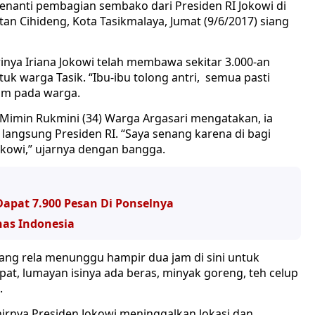
nanti pembagian sembako dari Presiden RI Jokowi di
tan Cihideng, Kota Tasikmalaya, Jumat (9/6/2017) siang
rinya Iriana Jokowi telah membawa sekitar 3.000-an
k warga Tasik. “Ibu-ibu tolong antri, semua pasti
yum pada warga.
imin Rukmini (34) Warga Argasari mengatakan, ia
ngsung Presiden RI. “Saya senang karena di bagi
kowi,” ujarnya dengan bangga.
Dapat 7.900 Pesan Di Ponselnya
nas Indonesia
ang rela menunggu hampir dua jam di sini untuk
at, lumayan isinya ada beras, minyak goreng, teh celup
.
hirnya Presiden Jokowi meninggalkan lokasi dan