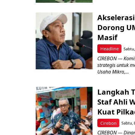
Akseleras
Dorong UM
Masif
Headline
Sabtu,
CIREBON — Komis
strategis untuk
Usaha Mikro,...
Langkah T
Staf Ahli 
Kuat Pilk
Cirebon
Sabtu, 
CIREBON — Dinami