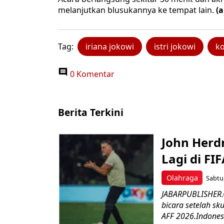
melanjutkan blusukannya ke tempat lain.
(
Tag:
iriana jokowi
istri jokowi
ko
0 Komentar
Berita Terkini
John Herd
Lagi di FI
Olahraga
Sabtu,
JABARPUBLISHER.C
bicara setelah sk
AFF 2026.Indonesi