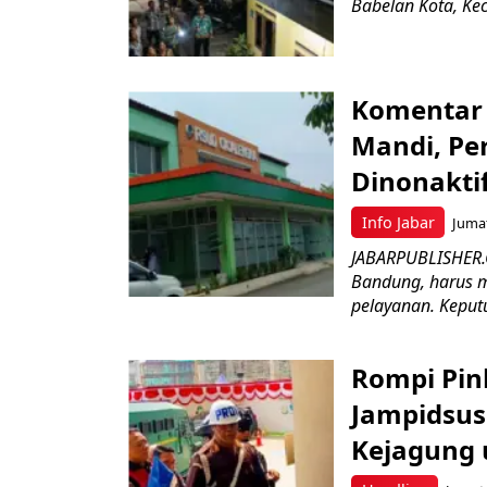
Babelan Kota, Ke
Komentar 
Mandi, Pe
Dinonakti
Info Jabar
Jumat
JABARPUBLISHER.
Bandung, harus m
pelayanan. Keputu
Rompi Pin
Jampidsus 
Kejagung 