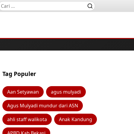
Tag Populer
Aan Setyawan
agus mulyadi
Agus Mulyadi mundur dari ASN
ahli staff walikota
Anak Kandung
APBD Kab Bekasi