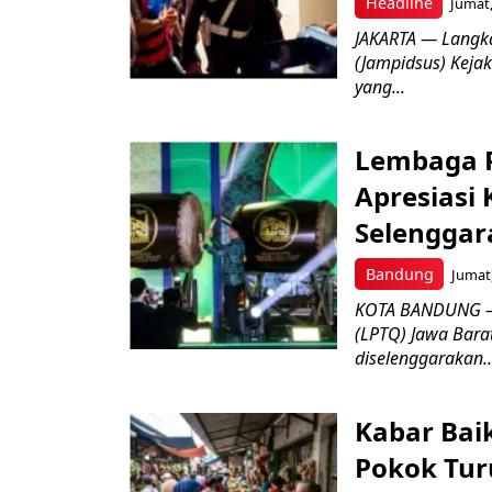
Headline
Jumat,
JAKARTA — Langk
(Jampidsus) Kejak
yang...
Lembaga P
Apresiasi
Selenggar
Bandung
Jumat,
KOTA BANDUNG –
(LPTQ) Jawa Bara
diselenggarakan..
Kabar Bai
Pokok Turu