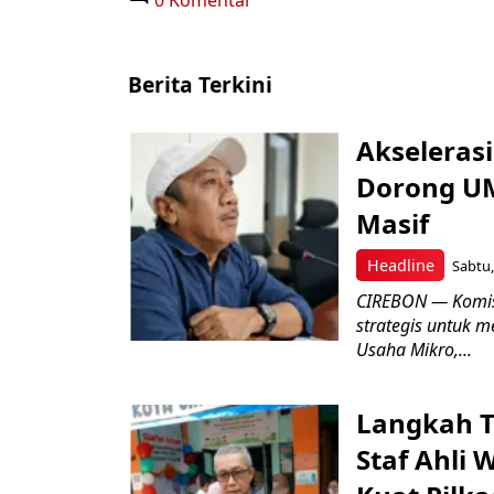
0 Komentar
Berita Terkini
Akseleras
Dorong UM
Masif
Headline
Sabtu,
CIREBON — Komis
strategis untuk
Usaha Mikro,...
Langkah T
Staf Ahli 