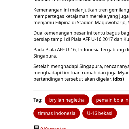
Kemenangan ini melanjutkan tren gemilang y
mempertegas ketajaman mereka yang jug
menjamu Filipina di Stadion Maguwoharjo, 
Dua kemenangan besar ini tentu bagus bag
bersiap tampil di Piala AFF U-16 2017 dan Kua
Pada Piala AFF U-16, Indonesia tergabung d
Singapura.
Setelah menghadapi Singapura, rencananya
menghadapi tim tuan rumah dan juga Myan
pertandingan tersebut akan digelar.
(dbs)
Tag:
brylian negietha
pemain bola i
timnas indonesia
U-16 bekasi