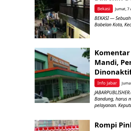
Bekasi
Jumat, 7 
BEKASI — Sebuah
Babelan Kota, Ke
Komentar 
Mandi, Pe
Dinonakti
Info Jabar
Jumat
JABARPUBLISHER.
Bandung, harus m
pelayanan. Keputu
Rompi Pin