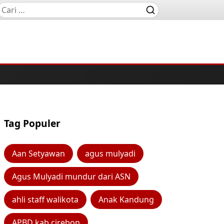
Tag Populer
Aan Setyawan
agus mulyadi
Agus Mulyadi mundur dari ASN
ahli staff walikota
Anak Kandung
APBD kab cirebon