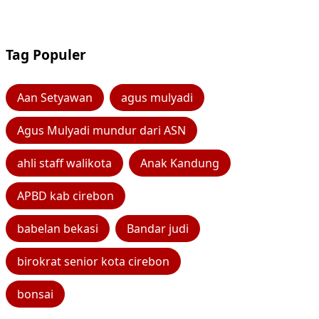
Tag Populer
Aan Setyawan
agus mulyadi
Agus Mulyadi mundur dari ASN
ahli staff walikota
Anak Kandung
APBD kab cirebon
babelan bekasi
Bandar judi
birokrat senior kota cirebon
bonsai