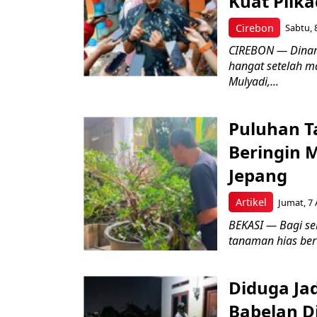
Kuat Pilk
Cirebon
Sabtu, 
CIREBON — Dinami
hangat setelah ma
Mulyadi,...
Puluhan T
Beringin 
Jepang
Artikel
Jumat, 7 
BEKASI — Bagi se
tanaman hias ber
Diduga Ja
Babelan D