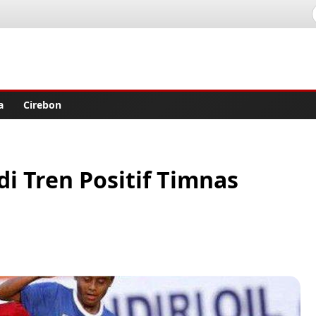
lisher
a
Cirebon
i Tren Positif Timnas