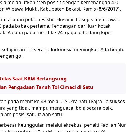
esia melanjutkan tren positif dengan kemenangan 4-0
dion Wibawa Mukti, Kabupaten Bekasi, Kamis (8/6/2017).
im arahan pelatih Fakhri Husaini itu sejak menit awal.
 pada babak pertama. Tendangan dari luar kotak
wiki Aldana pada menit ke-24, gagal dihadang kiper
 ketajaman lini serang Indonesia meningkat. Ada begitu
dengan gol.
 Kelas Saat KBM Berlangsung
ian Pengadaan Tanah Tol Cimaci di Setu
 pada menit ke-48 melalui Sukra Yatul Fajra. Ia sukses
ura yang tidak mampu menguasai bola secara baik.
lam posisi satu lawan satu.
besar keunggulan melalui eksekusi penalti Fadilah Nur
 oleh sontekan Yadi Mulyadi pada menit ke-74.