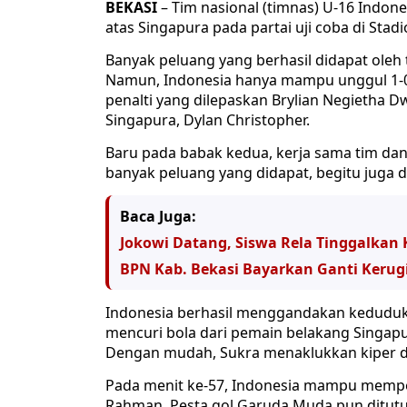
BEKASI
– Tim nasional (timnas) U-16 Indon
atas Singapura pada partai uji coba di Sta
Banyak peluang yang berhasil didapat oleh t
Namun, Indonesia hanya mampu unggul 1-0
penalti yang dilepaskan Brylian Negietha D
Singapura, Dylan Christopher.
Baru pada babak kedua, kerja sama tim dan
banyak peluang yang didapat, begitu juga 
Baca Juga:
Jokowi Datang, Siswa Rela Tinggalkan
BPN Kab. Bekasi Bayarkan Ganti Kerug
Indonesia berhasil menggandakan kedudukan
mencuri bola dari pemain belakang Singap
Dengan mudah, Sukra menaklukkan kiper da
Pada menit ke-57, Indonesia mampu memper
Rahman. Pesta gol Garuda Muda pun ditutup