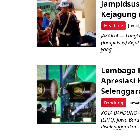
Jampidsus 
Kejagung 
Headline
Jumat,
JAKARTA — Langk
(Jampidsus) Kejak
yang...
Lembaga P
Apresiasi
Selenggar
Bandung
Jumat,
KOTA BANDUNG –
(LPTQ) Jawa Bara
diselenggarakan..