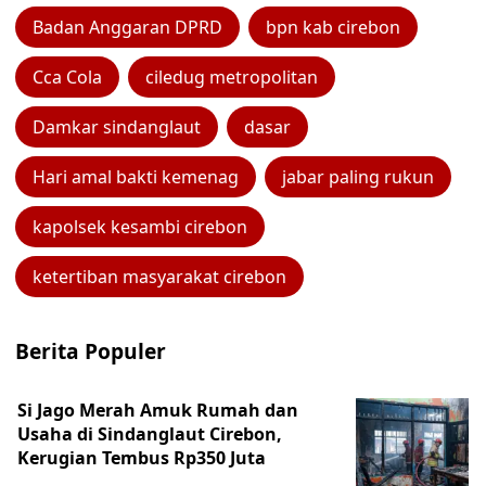
Badan Anggaran DPRD
bpn kab cirebon
Cca Cola
ciledug metropolitan
Damkar sindanglaut
dasar
Hari amal bakti kemenag
jabar paling rukun
kapolsek kesambi cirebon
ketertiban masyarakat cirebon
Berita Populer
Si Jago Merah Amuk Rumah dan
Usaha di Sindanglaut Cirebon,
Kerugian Tembus Rp350 Juta