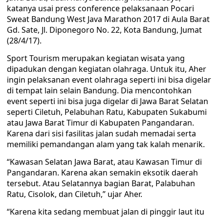
katanya usai press conference pelaksanaan Pocari
Sweat Bandung West Java Marathon 2017 di Aula Barat
Gd. Sate, Jl. Diponegoro No. 22, Kota Bandung, Jumat
(28/4/17).
Sport Tourism merupakan kegiatan wisata yang
dipadukan dengan kegiatan olahraga. Untuk itu, Aher
ingin pelaksanan event olahraga seperti ini bisa digelar
di tempat lain selain Bandung. Dia mencontohkan
event seperti ini bisa juga digelar di Jawa Barat Selatan
seperti Ciletuh, Pelabuhan Ratu, Kabupaten Sukabumi
atau Jawa Barat Timur di Kabupaten Pangandaran.
Karena dari sisi fasilitas jalan sudah memadai serta
memiliki pemandangan alam yang tak kalah menarik.
“Kawasan Selatan Jawa Barat, atau Kawasan Timur di
Pangandaran. Karena akan semakin eksotik daerah
tersebut. Atau Selatannya bagian Barat, Palabuhan
Ratu, Cisolok, dan Ciletuh,” ujar Aher.
“Karena kita sedang membuat jalan di pinggir laut itu