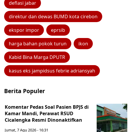
deflasi jabar
direktur dan dewas BUMD kota cirebon
ekspor impor
eprsib
harga bahan pokok turun
ikon
Kabid Bina Marga DPUTR
kasus eks jampidsus febrie adriansyah
Berita Populer
Komentar Pedas Soal Pasien BPJS di
Kamar Mandi, Perawat RSUD
Cicalengka Resmi Dinonaktifkan
Jumat, 7 Agu 2026 - 16:31