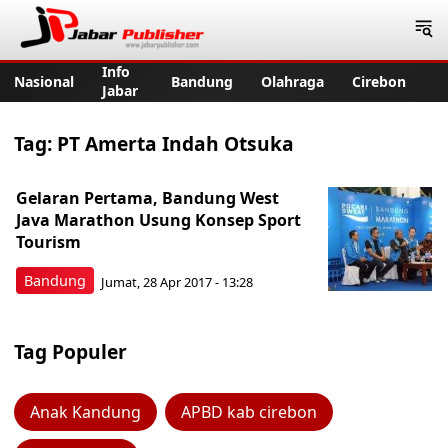
Jabar Publisher
Info
Nasional
Bandung
Olahraga
Cirebon
Jabar
Tag:
PT Amerta Indah Otsuka
Gelaran Pertama, Bandung West
Java Marathon Usung Konsep Sport
Tourism
Bandung
Jumat, 28 Apr 2017 - 13:28
Tag Populer
Anak Kandung
APBD kab cirebon