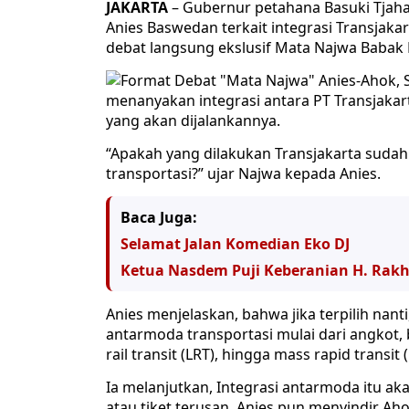
JAKARTA
– Gubernur petahana Basuki Tjaha
Anies Baswedan terkait integrasi Transjak
debat langsung ekslusif Mata Najwa Babak F
menanyakan integrasi antara PT Transjakar
yang akan dijalankannya.
“Apakah yang dilakukan Transjakarta sudah
transportasi?” ujar Najwa kepada Anies.
Baca Juga:
Selamat Jalan Komedian Eko DJ
Ketua Nasdem Puji Keberanian H. Rak
Anies menjelaskan, bahwa jika terpilih nant
antarmoda transportasi mulai dari angkot, bu
rail transit (LRT), hingga mass rapid transit 
Ia melanjutkan, Integrasi antarmoda itu ak
atau tiket terusan. Anies pun menyindir A