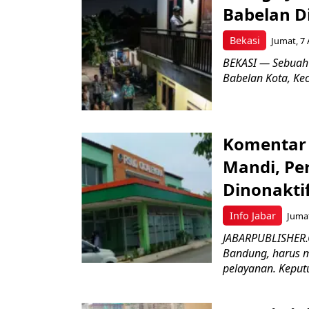
Babelan D
Bekasi
Jumat, 7 
BEKASI — Sebuah
Babelan Kota, Ke
Komentar 
Mandi, Pe
Dinonakti
Info Jabar
Jumat
JABARPUBLISHER.
Bandung, harus m
pelayanan. Keputu