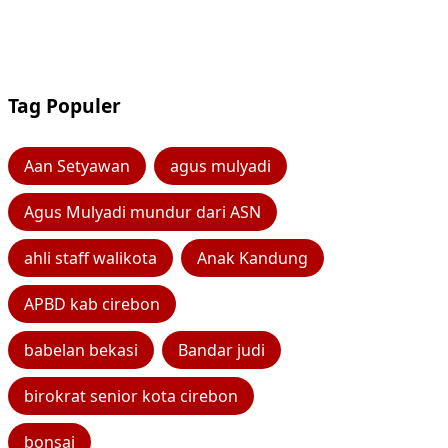
Tag Populer
Aan Setyawan
agus mulyadi
Agus Mulyadi mundur dari ASN
ahli staff walikota
Anak Kandung
APBD kab cirebon
babelan bekasi
Bandar judi
birokrat senior kota cirebon
bonsai