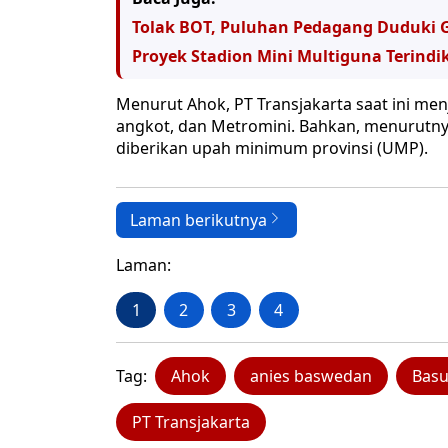
Tolak BOT, Puluhan Pedagang Duduki
Proyek Stadion Mini Multiguna Terindi
Menurut Ahok, PT Transjakarta saat ini menj
angkot, dan Metromini. Bahkan, menurutnya,
diberikan upah minimum provinsi (UMP).
Laman berikutnya
Laman:
1
2
3
4
Tag:
Ahok
anies baswedan
Basu
PT Transjakarta