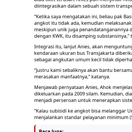
diintegrasikan dalam sebuah sistem transpo
“Ketika saya mengatakan ini, beliau pak B
angkot itu tidak ada, kemudian melaksanak
meskipun unik juga penandatanganannya dil
dengan KWK, itu disamping substansinya,” 
Integrasi itu, lanjut Anies, akan menguntun
kendaraan ukuran bus Transjakarta diberika
sebagai angkutan umum kecil tidak diperha
“Justru kami sebaliknya akan bantu bersam
merasakan manfaatnya,” katanya.
Menjawab pernyataan Anies, Ahok menjelas
dikeluarkan pada 2009 silam. Kemudian, di
menjadi perseroan untuk menerapkan sistem 
“Kalau subisidi ke angkot bisa melanggar U
menjalankan standar pelayanan minimum (S
Baca Juga: