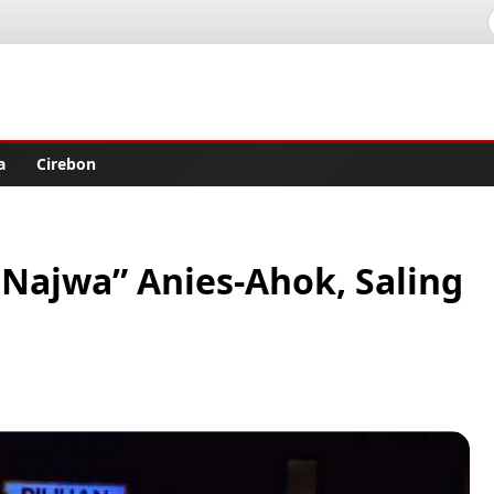
lisher
a
Cirebon
Najwa” Anies-Ahok, Saling