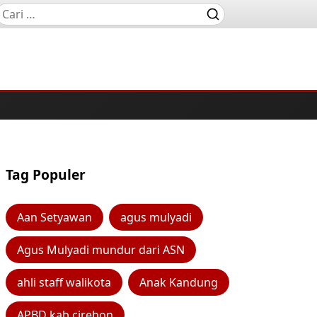
Tag Populer
Aan Setyawan
agus mulyadi
Agus Mulyadi mundur dari ASN
ahli staff walikota
Anak Kandung
APBD kab cirebon