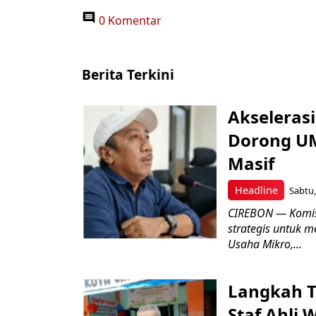
0 Komentar
Berita Terkini
Akseleras
Dorong UM
Masif
Headline
Sabtu,
CIREBON — Komis
strategis untuk
Usaha Mikro,...
Langkah T
Staf Ahli 