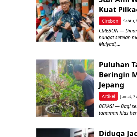
Kuat Pilk
Cirebon
Sabtu, 
CIREBON — Dinami
hangat setelah ma
Mulyadi,...
Puluhan T
Beringin 
Jepang
Artikel
Jumat, 7 
BEKASI — Bagi se
tanaman hias ber
Diduga Ja