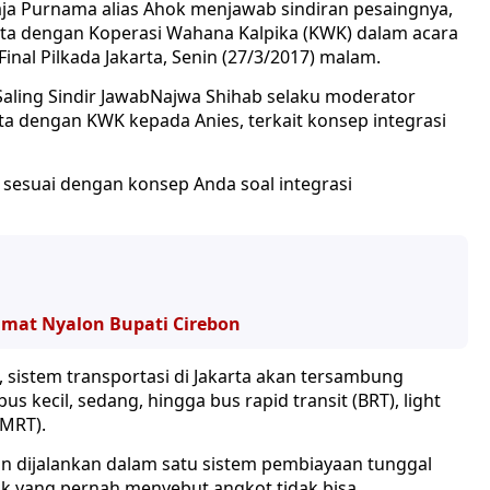
ja Purnama alias Ahok menjawab sindiran pesaingnya,
arta dengan Koperasi Wahana Kalpika (KWK) dalam acara
inal Pilkada Jakarta, Senin (27/3/2017) malam.
Najwa Shihab selaku moderator
ta dengan KWK kepada Anies, terkait konsep integrasi
 sesuai dengan konsep Anda soal integrasi
hmat Nyalon Bupati Cirebon
i, sistem transportasi di Jakarta akan tersambung
s kecil, sedang, hingga bus rapid transit (BRT), light
(MRT).
an dijalankan dalam satu sistem pembiayaan tunggal
hok yang pernah menyebut angkot tidak bisa