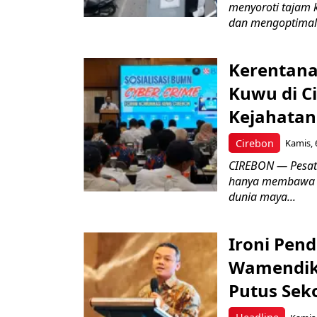
menyoroti tajam 
dan mengoptimal
Kerentana
Kuwu di C
Kejahatan
Cirebon
Kamis, 
CIREBON — Pesatn
hanya membawa k
dunia maya...
Ironi Pend
Wamendik
Putus Seko