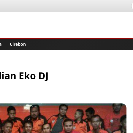
lisher
a
Cirebon
ian Eko DJ