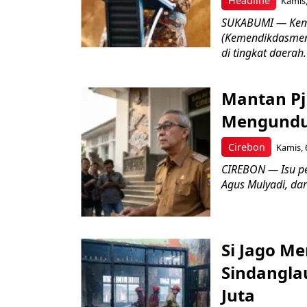
Headline
Kamis,
SUKABUMI — Keme
(Kemendikdasmen)
di tingkat daerah.
Mantan Pj
Mengundur
Cirebon
Kamis, 
CIREBON — Isu pe
Agus Mulyadi, dar
Si Jago M
Sindangla
Juta