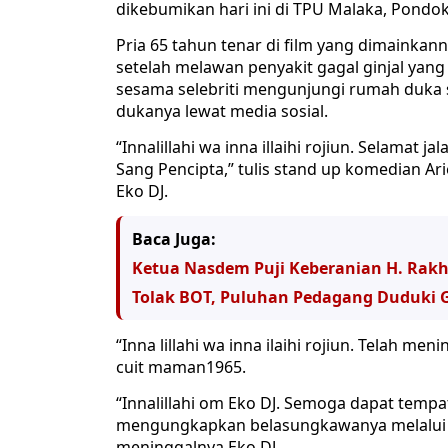
dikebumikan hari ini di TPU Malaka, Pondok 
Pria 65 tahun tenar di film yang dimainkan
setelah melawan penyakit gagal ginjal yang
sesama selebriti mengunjungi rumah duka 
dukanya lewat media sosial.
“Innalillahi wa inna illaihi rojiun. Selamat
Sang Pencipta,” tulis stand up komedian 
Eko DJ.
Baca Juga:
Ketua Nasdem Puji Keberanian H. Rak
Tolak BOT, Puluhan Pedagang Duduki
“Inna lillahi wa inna ilaihi rojiun. Telah m
cuit maman1965.
“Innalillahi om Eko DJ. Semoga dapat tempa
mengungkapkan belasungkawanya melalui T
meninggalnya Eko DJ.