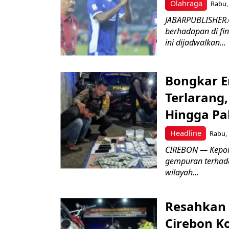
Olahraga
Rabu, 
JABARPUBLISHER.
berhadapan di fin
ini dijadwalkan...
Bongkar E
Terlarang,
Hingga Pa
Headline
Rabu, 
​CIREBON — Kepoli
gempuran terhada
wilayah...
Resahkan 
Cirebon K