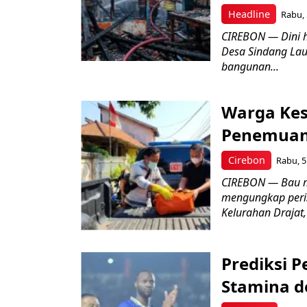
Headline
Rabu, 
CIREBON — Dini 
Desa Sindang La
bangunan...
Warga Kes
Penemuan
Cirebon
Rabu, 5
CIREBON — Bau me
mengungkap peri
Kelurahan Drajat,
Prediksi 
Stamina d