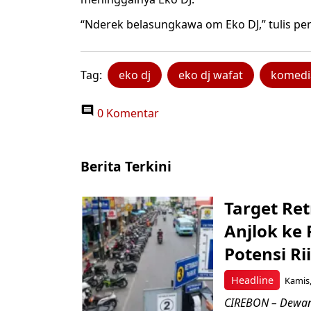
“Nderek belasungkawa om Eko DJ,” tulis pe
Tag:
eko dj
eko dj wafat
komedi
0 Komentar
Berita Terkini
Target Ret
Anjlok ke 
Potensi Rii
Headline
Kamis,
CIREBON – Dewan