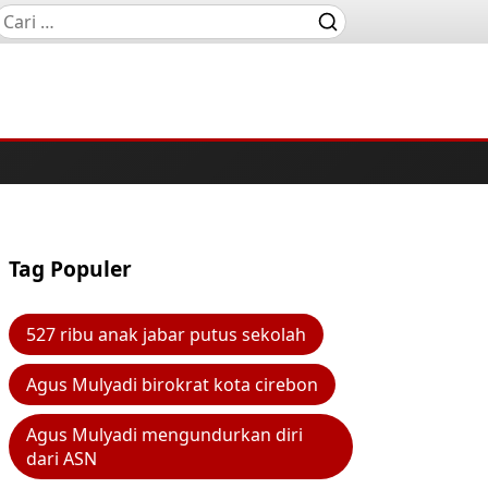
Tag Populer
527 ribu anak jabar putus sekolah
Agus Mulyadi birokrat kota cirebon
Agus Mulyadi mengundurkan diri
dari ASN