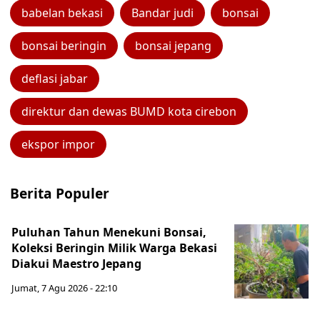
babelan bekasi
Bandar judi
bonsai
bonsai beringin
bonsai jepang
deflasi jabar
direktur dan dewas BUMD kota cirebon
ekspor impor
Berita Populer
Puluhan Tahun Menekuni Bonsai,
Koleksi Beringin Milik Warga Bekasi
Diakui Maestro Jepang
Jumat, 7 Agu 2026 - 22:10