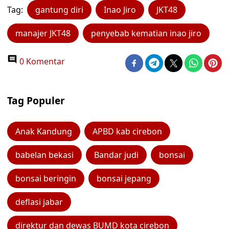
Tag:
gantung diri
Inao Jiro
JKT48
manajer JKT48
penyebab kematian inao jiro
0 Komentar
Tag Populer
Anak Kandung
APBD kab cirebon
babelan bekasi
Bandar judi
bonsai
bonsai beringin
bonsai jepang
deflasi jabar
direktur dan dewas BUMD kota cirebon