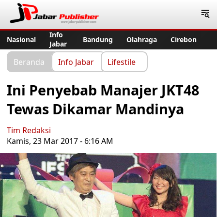
Jabar Publisher
Info
Nasional
Bandung
Olahraga
Cirebon
Jabar
Beranda
Info Jabar
Lifestile
Ini Penyebab Manajer JKT48
Tewas Dikamar Mandinya
Tim Redaksi
Kamis, 23 Mar 2017 - 6:16 AM