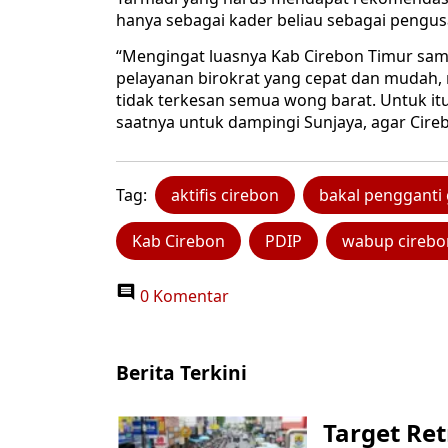
hanya sebagai kader beliau sebagai pengu
“Mengingat luasnya Kab Cirebon Timur sa
pelayanan birokrat yang cepat dan mudah,
tidak terkesan semua wong barat. Untuk it
saatnya untuk dampingi Sunjaya, agar Cire
Tag:
aktifis cirebon
bakal pengganti
Kab Cirebon
PDIP
wabup cirebo
0 Komentar
Berita Terkini
Target Ret