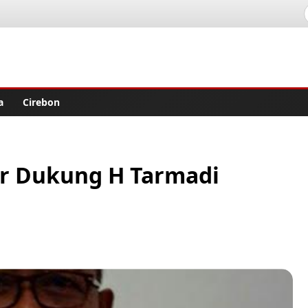
lisher
a
Cirebon
ur Dukung H Tarmadi