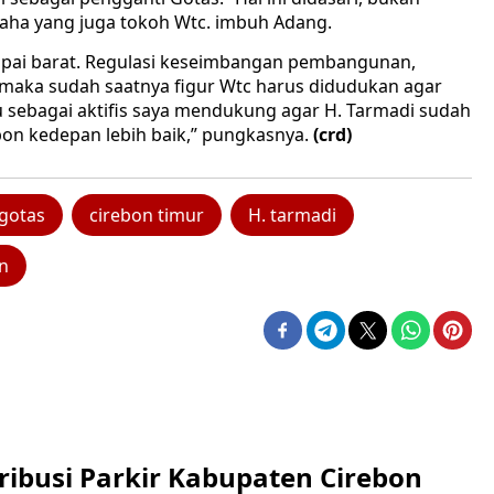
saha yang juga tokoh Wtc. imbuh Adang.
mpai barat. Regulasi keseimbangan pembangunan,
 maka sudah saatnya figur Wtc harus didudukan agar
u sebagai aktifis saya mendukung agar H. Tarmadi sudah
bon kedepan lebih baik,” pungkasnya.
(crd)
 gotas
cirebon timur
H. tarmadi
n
ribusi Parkir Kabupaten Cirebon