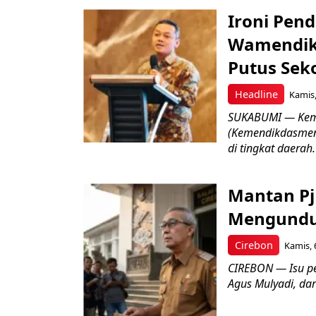
Ironi Pend
Wamendik
Putus Seko
Headline
Kamis,
SUKABUMI — Keme
(Kemendikdasmen)
di tingkat daerah.
Mantan Pj
Mengundur
Cirebon
Kamis, 
CIREBON — Isu pe
Agus Mulyadi, dar