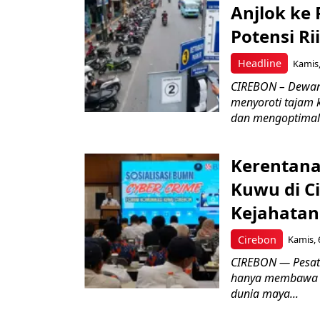
Anjlok ke 
Potensi Rii
Headline
Kamis,
CIREBON – Dewan
menyoroti tajam 
dan mengoptimal
Kerentana
Kuwu di C
Kejahatan
Cirebon
Kamis, 
CIREBON — Pesatn
hanya membawa k
dunia maya...