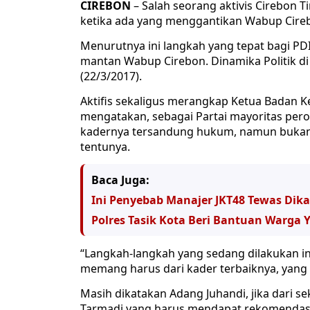
CIREBON
– Salah seorang aktivis Cirebon
ketika ada yang menggantikan Wabup Cirebo
Menurutnya ini langkah yang tepat bagi PD
mantan Wabup Cirebon. Dinamika Politik di 
(22/3/2017).
Aktifis sekaligus merangkap Ketua Badan K
mengatakan, sebagai Partai mayoritas pero
kadernya tersandung hukum, namun bukan ha
tentunya.
Baca Juga:
Ini Penyebab Manajer JKT48 Tewas Di
Polres Tasik Kota Beri Bantuan Warga
“Langkah-langkah yang sedang dilakukan in
memang harus dari kader terbaiknya, yang 
Masih dikatakan Adang Juhandi, jika dari sek
Tarmadi yang harus mendapat rekomendasi s