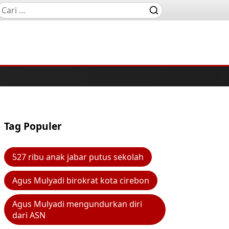
Tag Populer
527 ribu anak jabar putus sekolah
Agus Mulyadi birokrat kota cirebon
Agus Mulyadi mengundurkan diri
dari ASN