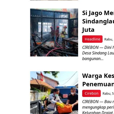
Si Jago M
Sindangla
Juta
Headline
Rabu, 
CIREBON — Dini 
Desa Sindang La
bangunan...
Warga Kes
Penemuan
Cirebon
Rabu, 5
CIREBON — Bau me
mengungkap peri
Kelurahan Drajat,