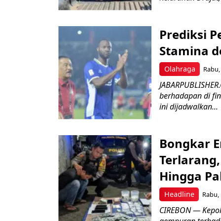
Prediksi 
Stamina d
Olahraga
Rabu, 
JABARPUBLISHER.
berhadapan di fin
ini dijadwalkan...
Bongkar E
Terlarang,
Hingga Pa
Headline
Rabu, 
​CIREBON — Kepoli