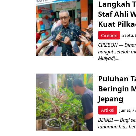
Langkah T
Staf Ahli 
Kuat Pilk
Cirebon
Sabtu, 
CIREBON — Dinami
hangat setelah ma
Mulyadi,...
Puluhan T
Beringin 
Jepang
Artikel
Jumat, 7 
BEKASI — Bagi se
tanaman hias ber