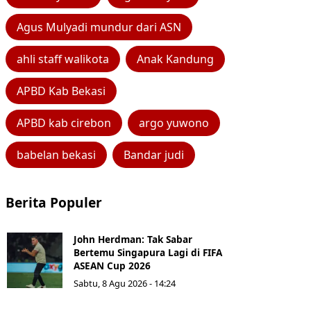
Agus Mulyadi mundur dari ASN
ahli staff walikota
Anak Kandung
APBD Kab Bekasi
APBD kab cirebon
argo yuwono
babelan bekasi
Bandar judi
Berita Populer
John Herdman: Tak Sabar
Bertemu Singapura Lagi di FIFA
ASEAN Cup 2026
Sabtu, 8 Agu 2026 - 14:24