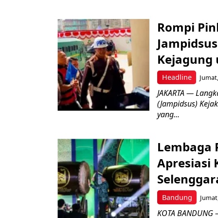
Rompi Pin
Jampidsus 
Kejagung 
Headline
Jumat,
JAKARTA — Langk
(Jampidsus) Kejak
yang...
Lembaga P
Apresiasi
Selenggar
Bandung
Jumat,
KOTA BANDUNG –