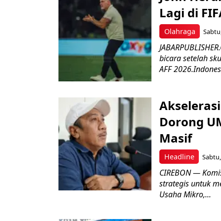
Lagi di FI
Olahraga
Sabtu,
JABARPUBLISHER.C
bicara setelah sk
AFF 2026.Indonesi
Akseleras
Dorong UM
Masif
Headline
Sabtu,
CIREBON — Komis
strategis untuk
Usaha Mikro,...