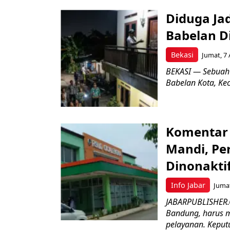
Diduga Ja
Babelan D
Bekasi
Jumat, 7 
BEKASI — Sebuah
Babelan Kota, Ke
Komentar 
Mandi, Pe
Dinonakti
Info Jabar
Jumat
JABARPUBLISHER.
Bandung, harus m
pelayanan. Keputu