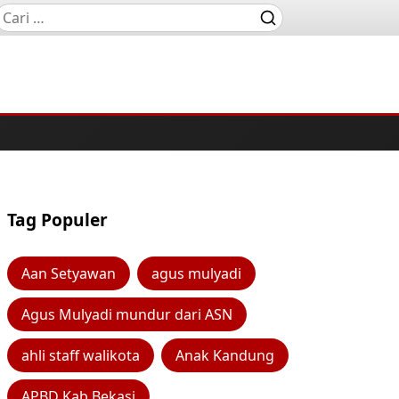
Tag Populer
Aan Setyawan
agus mulyadi
Agus Mulyadi mundur dari ASN
ahli staff walikota
Anak Kandung
APBD Kab Bekasi