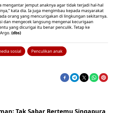
 mengantar jemput anaknya agar tidak terjadi hal-hal
tinya,” kata dia. Ia juga mengimbau kepada masyarakat
 ada orang yang mencurigakan di lingkungan sekitarnya.
kasi dan mengecek langsung mengenai kecurigaan
ntu yang dicurigai itu benar penculik. Tetap ke
 Argo.
(dbs)
edia sosial
Penculikan anak
man: Tak Sabar Bertemu Singapura