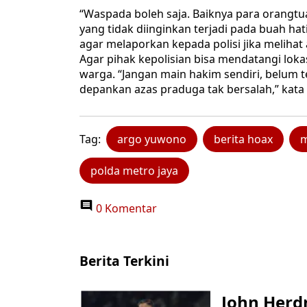
“Waspada boleh saja. Baiknya para orangtua
yang tidak diinginkan terjadi pada buah ha
agar melaporkan kepada polisi jika melihat
Agar pihak kepolisian bisa mendatangi lo
warga. “Jangan main hakim sendiri, belum te
depankan azas praduga tak bersalah,” kata
Tag:
argo yuwono
berita hoax
m
polda metro jaya
0 Komentar
Berita Terkini
John Herd