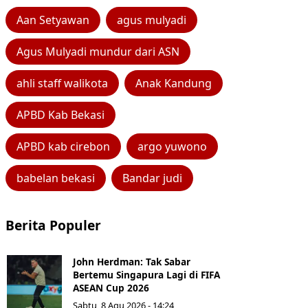
Aan Setyawan
agus mulyadi
Agus Mulyadi mundur dari ASN
ahli staff walikota
Anak Kandung
APBD Kab Bekasi
APBD kab cirebon
argo yuwono
babelan bekasi
Bandar judi
Berita Populer
John Herdman: Tak Sabar
Bertemu Singapura Lagi di FIFA
ASEAN Cup 2026
Sabtu, 8 Agu 2026 - 14:24