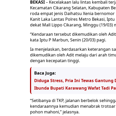
BEKASI
– Kecelakaan lalu lintas kembali ter
Kecamatan Cikarang Selatan, Kabupaten Bek
roda empat jenis Daihatsu Xenia bernomor po
Kanit Laka Lantas Polres Metro Bekasi, Iptu
dekat Mall Lippo Cikarang, Minggu (19/03) 
“Kendaraan tersebut dikemudikan oleh A
kata Iptu P Marbun, Senin (20/03) pagi.
Ia menjelaskan, berdasarkan keterangan sak
dikemudikan oleh Adit melaju dari arah ti
dengan kecepatan tinggi.
Baca Juga:
Diduga Stress, Pria Ini Tewas Gantung D
Ibunda Bupati Karawang Wafat Tadi Pa
“Setibanya di TKP, jalanan berbelok sehin
kendaraannya kemudian menabrak trotoar p
pohon mahoni,” jelasnya.