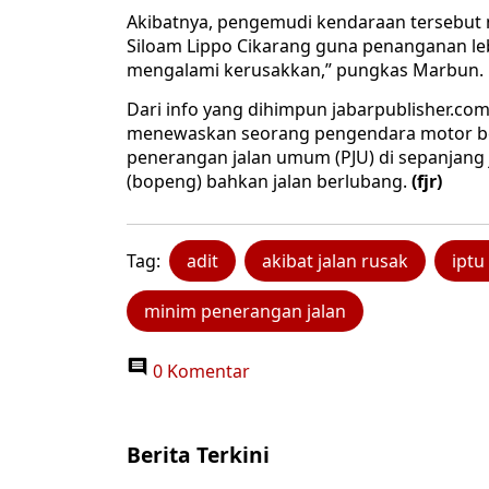
Akibatnya, pengemudi kendaraan tersebut m
Siloam Lippo Cikarang guna penanganan lebi
mengalami kerusakkan,” pungkas Marbun.
Dari info yang dihimpun jabarpublisher.com,
menewaskan seorang pengendara motor beb
penerangan jalan umum (PJU) di sepanjang j
(bopeng) bahkan jalan berlubang.
(fjr)
Tag:
adit
akibat jalan rusak
iptu
minim penerangan jalan
0 Komentar
Berita Terkini