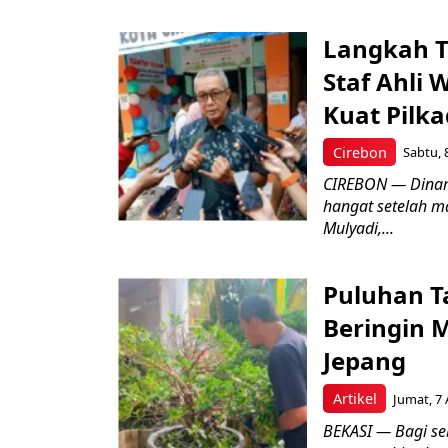
Langkah T
Staf Ahli 
Kuat Pilk
Cirebon
Sabtu, 
CIREBON — Dinami
hangat setelah ma
Mulyadi,...
Puluhan T
Beringin 
Jepang
Artikel
Jumat, 7 
BEKASI — Bagi se