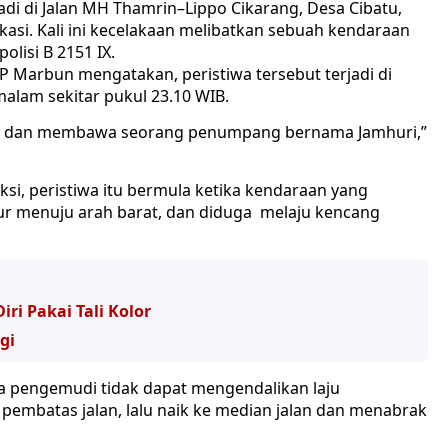
jadi di Jalan MH Thamrin–Lippo Cikarang, Desa Cibatu,
asi. Kali ini kecelakaan melibatkan sebuah kendaraan
lisi B 2151 IX.
 P Marbun mengatakan, peristiwa tersebut terjadi di
malam sekitar pukul 23.10 WIB.
dit dan membawa seorang penumpang bernama Jamhuri,”
si, peristiwa itu bermula ketika kendaraan yang
mur menuju arah barat, dan diduga melaju kencang
iri Pakai Tali Kolor
gi
gga pengemudi tidak dapat mengendalikan laju
embatas jalan, lalu naik ke median jalan dan menabrak