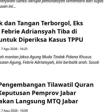
enjalani sanksi berupa penonaktifan sementara dari tugas
san ini...
k dan Tangan Terborgol, Eks
Febrie Adriansyah Tiba di
untuk Diperiksa Kasus TPPU
 7 Agu 2026 - 16:25
ah mantan Jaksa Agung Muda Tindak Pidana Khusus
saan Agung, Febrie Adriansyah, kini berbalik arah. Sosok
engembangan Tilawatil Quran
 Keputusan Pemprov Jabar
akan Langsung MTQ Jabar
 7 Agu 2026 - 16:09