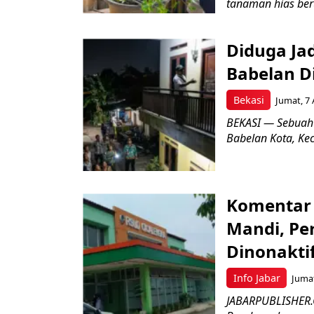
tanaman hias ber
Diduga Ja
Babelan D
Bekasi
Jumat, 7 
BEKASI — Sebuah
Babelan Kota, Ke
Komentar 
Mandi, Pe
Dinonakti
Info Jabar
Jumat
JABARPUBLISHER.