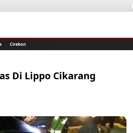
lisher
a
Cirebon
as Di Lippo Cikarang