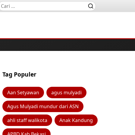
Tag Populer
Aan Setyawan
agus mulyadi
Agus Mulyadi mundur dari ASN
ahli staff walikota
Anak Kandung
APBD Kab Bekasi