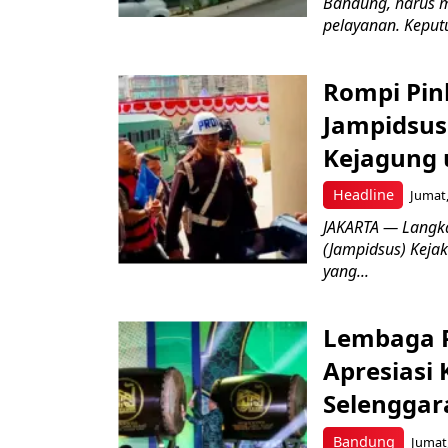
Bandung, harus m
pelayanan. Keputu
Rompi Pin
Jampidsus 
Kejagung 
Headline
Jumat,
JAKARTA — Langk
(Jampidsus) Kejak
yang...
Lembaga P
Apresiasi
Selenggar
Bandung
Jumat,