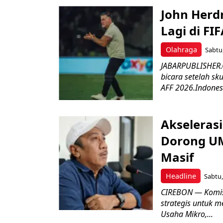
John Herd
Lagi di FI
Olahraga
Sabtu,
JABARPUBLISHER.C
bicara setelah sk
AFF 2026.Indonesi
Akseleras
Dorong UM
Masif
Headline
Sabtu,
CIREBON — Komis
strategis untuk
Usaha Mikro,...