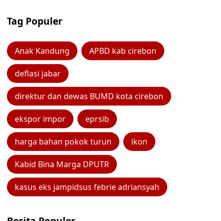
Tag Populer
Anak Kandung
APBD kab cirebon
deflasi jabar
direktur dan dewas BUMD kota cirebon
ekspor impor
eprsib
harga bahan pokok turun
ikon
Kabid Bina Marga DPUTR
kasus eks jampidsus febrie adriansyah
Berita Populer