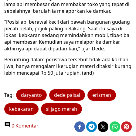
lama api membesar dan membakar toko yang tepat di
sebelahnya, barulah ia melaporkan ke damkar.
“Posisi api berawal kecil dari bawah bangunan gudang
pecah belah, pojok paling belakang. Saat itu saya di
lokasi kebkaran sedang memindahkan mobil, tiba-tiba
api membesar. Kemudian saya melapor ke damkar,
akhirnya api dapat dipadamkan,” ujar Dede.
Beruntung dalam peristiwa tersebut tidak ada korban
jiwa, hanya mengalami kerugian materi ditaksir kurang
lebih mencapai Rp 50 juta rupiah. (and)
Tag:
daryanto
dede paisal
erisman
kebakaran
si jago merah
0 Komentar