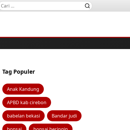
Tag Populer
Anak Kandung
APBD kab cirebon
babelan bekasi
Bandar judi
bonsai
bonsai beringin