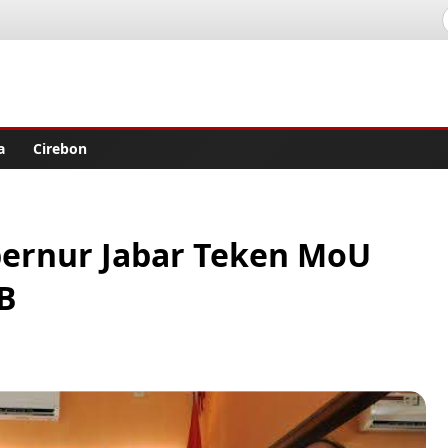
lisher
a
Cirebon
bernur Jabar Teken MoU
B