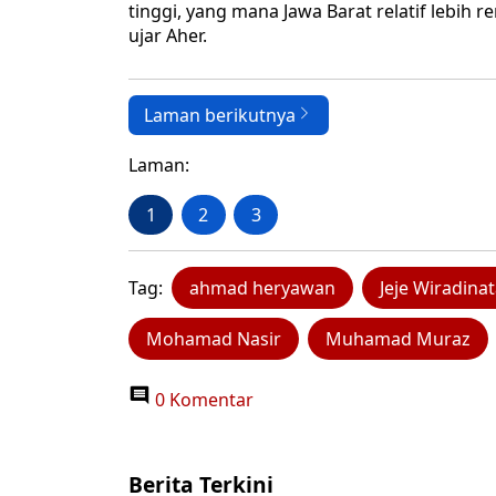
tinggi, yang mana Jawa Barat relatif lebih
ujar Aher.
Laman berikutnya
Laman:
1
2
3
Tag:
ahmad heryawan
Jeje Wiradina
Mohamad Nasir
Muhamad Muraz
0 Komentar
Berita Terkini