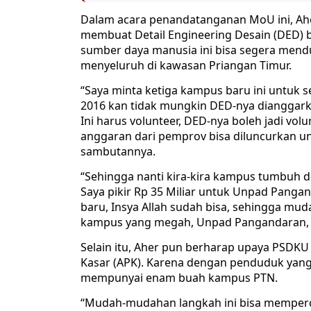
Dalam acara penandatanganan MoU ini, Ah
membuat Detail Engineering Desain (DED
sumber daya manusia ini bisa segera me
menyeluruh di kawasan Priangan Timur.
“Saya minta ketiga kampus baru ini untuk
2016 kan tidak mungkin DED-nya dianggark
Ini harus volunteer, DED-nya boleh jadi volun
anggaran dari pemprov bisa diluncurkan un
sambutannya.
“Sehingga nanti kira-kira kampus tumbuh de
Saya pikir Rp 35 Miliar untuk Unpad Pan
baru, Insya Allah sudah bisa, sehingga m
kampus yang megah, Unpad Pangandaran, I
Selain itu, Aher pun berharap upaya PSDKU
Kasar (APK). Karena dengan penduduk yang 
mempunyai enam buah kampus PTN.
“Mudah-mudahan langkah ini bisa memperce