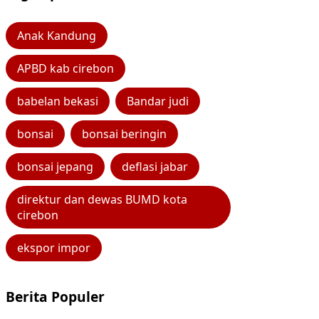
Anak Kandung
APBD kab cirebon
babelan bekasi
Bandar judi
bonsai
bonsai beringin
bonsai jepang
deflasi jabar
direktur dan dewas BUMD kota
cirebon
ekspor impor
Berita Populer