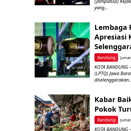
(Jampidsus) Kejak
yang...
Lembaga P
Apresiasi
Selenggar
Bandung
Jumat,
KOTA BANDUNG –
(LPTQ) Jawa Bara
diselenggarakan..
Kabar Bai
Pokok Turu
Bandung
Jumat,
KOTA BANDUNG – 