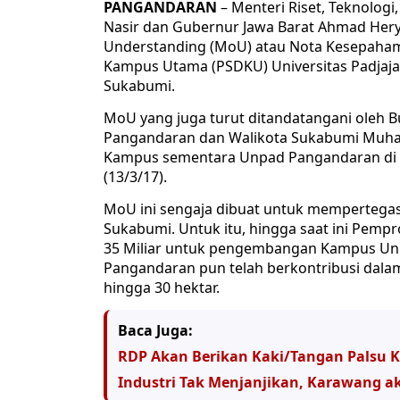
PANGANDARAN
– Menteri Riset, Teknologi
Nasir dan Gubernur Jawa Barat Ahmad He
Understanding (MoU) atau Nota Kesepahama
Kampus Utama (PSDKU) Universitas Padjajar
Sukabumi.
MoU yang juga turut ditandatangani oleh B
Pangandaran dan Walikota Sukabumi Muha
Kampus sementara Unpad Pangandaran di D
(13/3/17).
MoU ini sengaja dibuat untuk mempertega
Sukabumi. Untuk itu, hingga saat ini Pemp
35 Miliar untuk pengembangan Kampus Un
Pangandaran pun telah berkontribusi dal
hingga 30 hektar.
Baca Juga:
RDP Akan Berikan Kaki/Tangan Palsu K
Industri Tak Menjanjikan, Karawang a