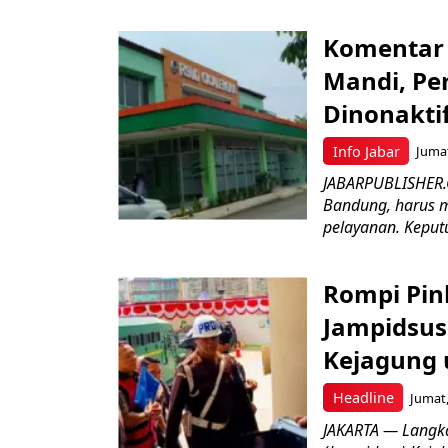
Komentar 
Mandi, Pe
Dinonakti
Info Jabar
Jumat
JABARPUBLISHER.
Bandung, harus m
pelayanan. Keputu
Rompi Pin
Jampidsus 
Kejagung 
Headline
Jumat,
JAKARTA — Langk