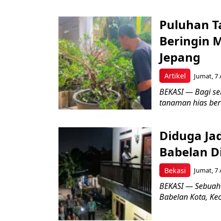
Puluhan T
Beringin 
Jepang
Artikel
Jumat, 7 
BEKASI — Bagi se
tanaman hias ber
Diduga Ja
Babelan D
Bekasi
Jumat, 7 
BEKASI — Sebuah
Babelan Kota, Ke