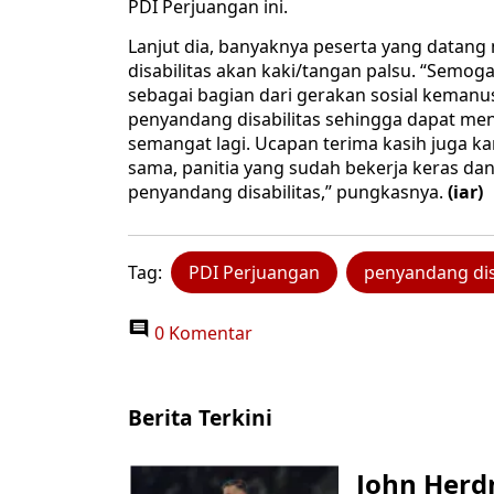
PDI Perjuangan ini.
Lanjut dia, banyaknya peserta yang data
disabilitas akan kaki/tangan palsu. “Semog
sebagai bagian dari gerakan sosial kemanu
penyandang disabilitas sehingga dapat men
semangat lagi. Ucapan terima kasih juga k
sama, panitia yang sudah bekerja keras da
penyandang disabilitas,” pungkasnya.
(iar)
Tag:
PDI Perjuangan
penyandang dis
0 Komentar
Berita Terkini
John Herd