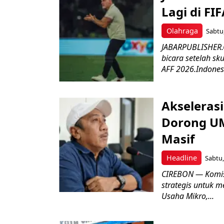
Lagi di FI
Olahraga
Sabtu,
JABARPUBLISHER.C
bicara setelah sk
AFF 2026.Indonesi
Akseleras
Dorong UM
Masif
Headline
Sabtu,
CIREBON — Komis
strategis untuk
Usaha Mikro,...