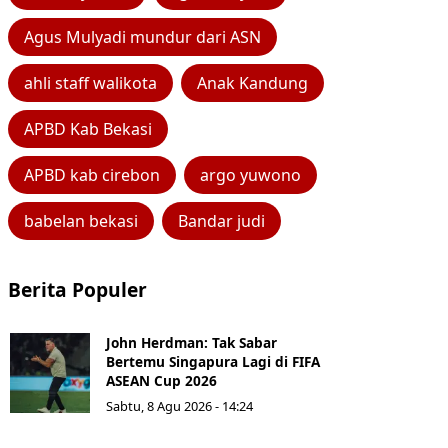
Agus Mulyadi mundur dari ASN
ahli staff walikota
Anak Kandung
APBD Kab Bekasi
APBD kab cirebon
argo yuwono
babelan bekasi
Bandar judi
Berita Populer
John Herdman: Tak Sabar
Bertemu Singapura Lagi di FIFA
ASEAN Cup 2026
Sabtu, 8 Agu 2026 - 14:24