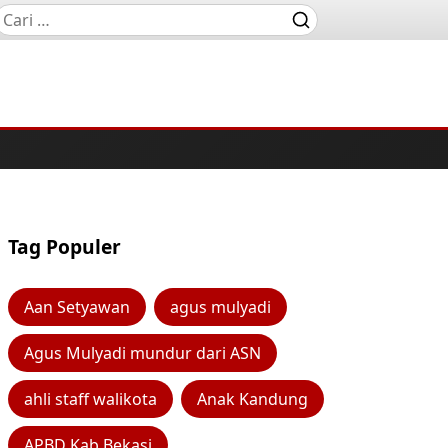
Tag Populer
Aan Setyawan
agus mulyadi
Agus Mulyadi mundur dari ASN
ahli staff walikota
Anak Kandung
APBD Kab Bekasi