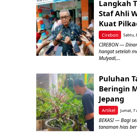
Langkah T
Staf Ahli 
Kuat Pilk
Cirebon
Sabtu, 
CIREBON — Dinami
hangat setelah ma
Mulyadi,...
Puluhan T
Beringin 
Jepang
Artikel
Jumat, 7 
BEKASI — Bagi se
tanaman hias ber