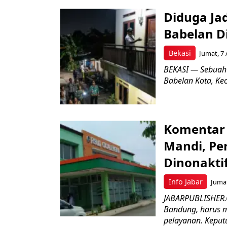
Diduga Ja
Babelan D
Bekasi
Jumat, 7 
BEKASI — Sebuah
Babelan Kota, Ke
Komentar 
Mandi, Pe
Dinonakti
Info Jabar
Jumat
JABARPUBLISHER.
Bandung, harus m
pelayanan. Keputu