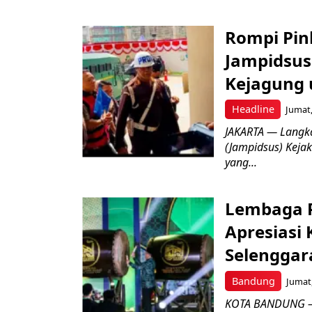
Rompi Pin
Jampidsus 
Kejagung 
Headline
Jumat,
JAKARTA — Langk
(Jampidsus) Kejak
yang...
Lembaga P
Apresiasi
Selenggar
Bandung
Jumat,
KOTA BANDUNG –