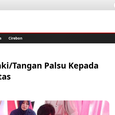
lisher
a
Cirebon
ki/Tangan Palsu Kepada
tas