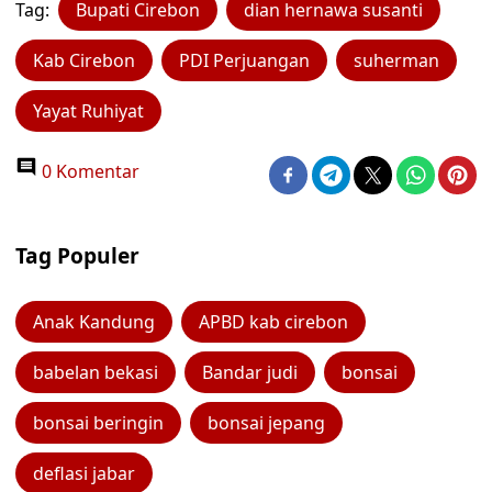
Tag:
Bupati Cirebon
dian hernawa susanti
Kab Cirebon
PDI Perjuangan
suherman
Yayat Ruhiyat
0 Komentar
Tag Populer
Anak Kandung
APBD kab cirebon
babelan bekasi
Bandar judi
bonsai
bonsai beringin
bonsai jepang
deflasi jabar