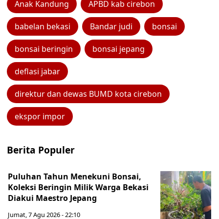
Anak Kandung
APBD kab cirebon
babelan bekasi
Bandar judi
bonsai
bonsai beringin
bonsai jepang
deflasi jabar
direktur dan dewas BUMD kota cirebon
ekspor impor
Berita Populer
Puluhan Tahun Menekuni Bonsai,
Koleksi Beringin Milik Warga Bekasi
Diakui Maestro Jepang
Jumat, 7 Agu 2026 - 22:10