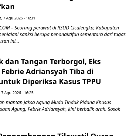
fkan
, 7 Agu 2026 - 16:31
COM – Seorang perawat di RSUD Cicalengka, Kabupaten
enjalani sanksi berupa penonaktifan sementara dari tugas
san ini...
k dan Tangan Terborgol, Eks
Febrie Adriansyah Tiba di
untuk Diperiksa Kasus TPPU
 7 Agu 2026 - 16:25
ah mantan Jaksa Agung Muda Tindak Pidana Khusus
saan Agung, Febrie Adriansyah, kini berbalik arah. Sosok
engembangan Tilawatil Quran