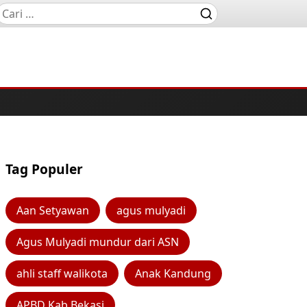
Tag Populer
Aan Setyawan
agus mulyadi
Agus Mulyadi mundur dari ASN
ahli staff walikota
Anak Kandung
APBD Kab Bekasi