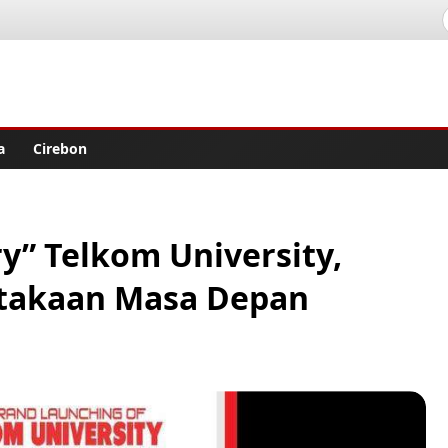
lisher
a
Cirebon
y” Telkom University,
takaan Masa Depan