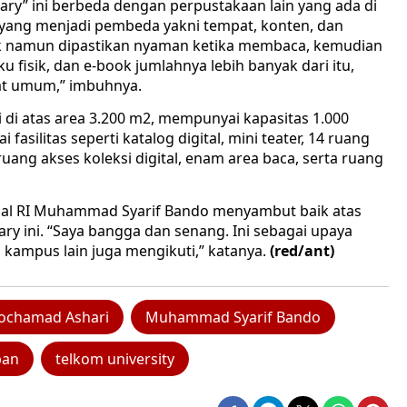
ary” ini berbeda dengan perpustakaan lain yang ada di
 yang menjadi pembeda yakni tempat, konten, dan
tik namun dipastikan nyaman ketika membaca, kemudian
 fisik, dan e-book jumlahnya lebih banyak dari itu,
at umum,” imbuhnya.
i di atas area 3.200 m2, mempunyai kapasitas 1.000
 fasilitas seperti katalog digital, mini teater, 14 ruang
 ruang akses koleksi digital, enam area baca, serta ruang
nal RI Muhammad Syarif Bando menyambut baik atas
ry ini. “Saya bangga dan senang. Ini sebagai upaya
ampus lain juga mengikuti,” katanya.
(red/ant)
ochamad Ashari
Muhammad Syarif Bando
pan
telkom university