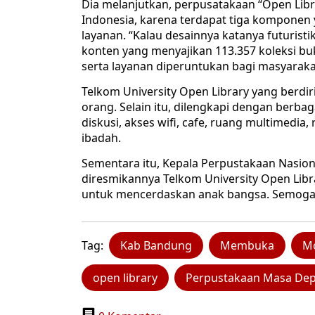
Dia melanjutkan, perpusatakaan “Open Libr
Indonesia, karena terdapat tiga komponen
layanan. “Kalau desainnya katanya futuris
konten yang menyajikan 113.357 koleksi buku
serta layanan diperuntukan bagi masyarak
Telkom University Open Library yang berdir
orang. Selain itu, dilengkapi dengan berbagai
diskusi, akses wifi, cafe, ruang multimedia,
ibadah.
Sementara itu, Kepala Perpustakaan Nasio
diresmikannya Telkom University Open Libra
untuk mencerdaskan anak bangsa. Semoga k
Tag:
Kab Bandung
Membuka
M
open library
Perpustakaan Masa De