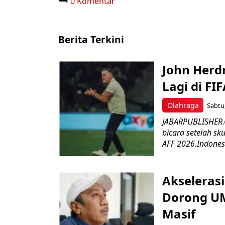
0 Komentar
Berita Terkini
John Herd
Lagi di FI
Olahraga
Sabtu,
JABARPUBLISHER.C
bicara setelah sk
AFF 2026.Indonesi
Akseleras
Dorong UM
Masif