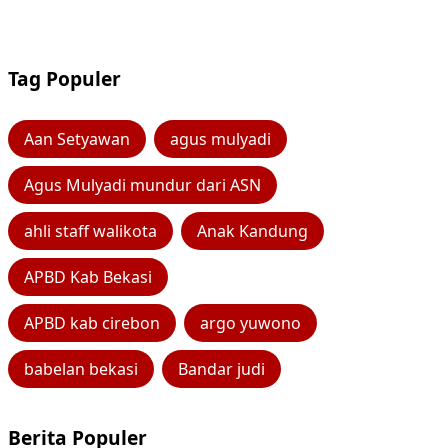
Tag Populer
Aan Setyawan
agus mulyadi
Agus Mulyadi mundur dari ASN
ahli staff walikota
Anak Kandung
APBD Kab Bekasi
APBD kab cirebon
argo yuwono
babelan bekasi
Bandar judi
Berita Populer