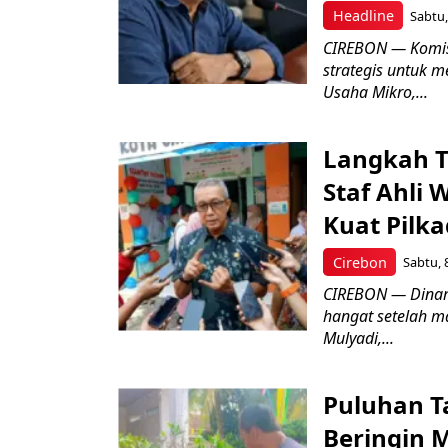
Headline
Sabtu,
CIREBON — Komis
strategis untuk
Usaha Mikro,...
Langkah T
Staf Ahli 
Kuat Pilk
Cirebon
Sabtu, 
CIREBON — Dinami
hangat setelah ma
Mulyadi,...
Puluhan T
Beringin 