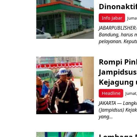
Dinonakti
Info Jabar
Jumat
JABARPUBLISHER.
Bandung, harus m
pelayanan. Keputu
Rompi Pin
Jampidsus 
Kejagung 
Headline
Jumat,
JAKARTA — Langk
(Jampidsus) Kejak
yang...
Lembaga P