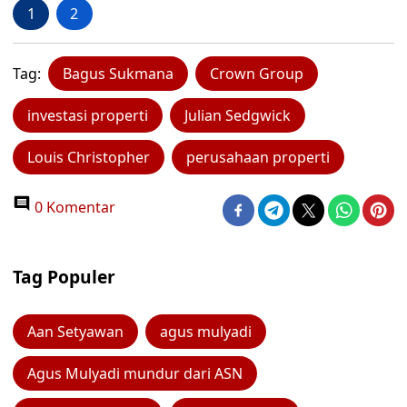
1
2
Tag:
Bagus Sukmana
Crown Group
investasi properti
Julian Sedgwick
Louis Christopher
perusahaan properti
0 Komentar
Tag Populer
Aan Setyawan
agus mulyadi
Agus Mulyadi mundur dari ASN