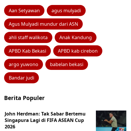
Aan Setyawan
agus mulyadi
Agus Mulyadi mundur dari ASN
ahli staff walikota
Anak Kandung
APBD Kab Bekasi
APBD kab cirebon
argo yuwono
babelan bekasi
Bandar judi
Berita Populer
John Herdman: Tak Sabar Bertemu
Singapura Lagi di FIFA ASEAN Cup
2026