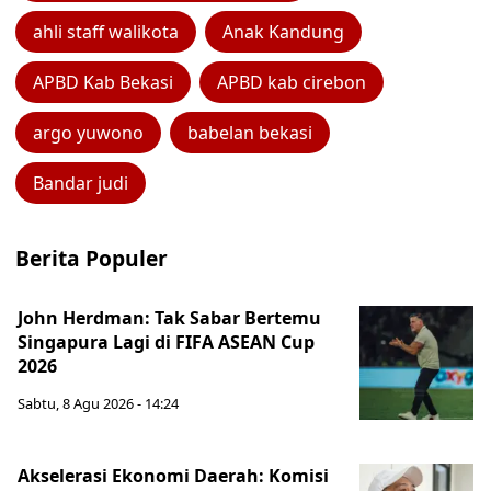
ahli staff walikota
Anak Kandung
APBD Kab Bekasi
APBD kab cirebon
argo yuwono
babelan bekasi
Bandar judi
Berita Populer
John Herdman: Tak Sabar Bertemu
Singapura Lagi di FIFA ASEAN Cup
2026
Sabtu, 8 Agu 2026 - 14:24
Akselerasi Ekonomi Daerah: Komisi