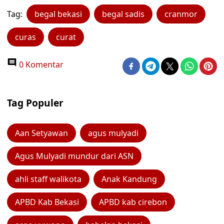
Tag:
begal bekasi
begal sadis
cranmor
curas
curat
0 Komentar
Tag Populer
Aan Setyawan
agus mulyadi
Agus Mulyadi mundur dari ASN
ahli staff walikota
Anak Kandung
APBD Kab Bekasi
APBD kab cirebon