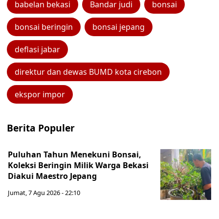
babelan bekasi
Bandar judi
bonsai
bonsai beringin
bonsai jepang
deflasi jabar
direktur dan dewas BUMD kota cirebon
ekspor impor
Berita Populer
Puluhan Tahun Menekuni Bonsai,
Koleksi Beringin Milik Warga Bekasi
Diakui Maestro Jepang
Jumat, 7 Agu 2026 - 22:10