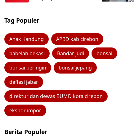
Tag Populer
Anak Kandung
APBD kab cirebon
babelan bekasi
Bandar judi
bonsai
bonsai beringin
bonsai jepang
deflasi jabar
direktur dan dewas BUMD kota cirebon
ekspor impor
Berita Populer