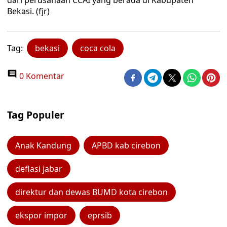
dari perusahaan CCAI yang berada di Kabupaten
Bekasi. (fjr)
Tag:
bekasi
coca cola
0 Komentar
Tag Populer
Anak Kandung
APBD kab cirebon
deflasi jabar
direktur dan dewas BUMD kota cirebon
ekspor impor
eprsib