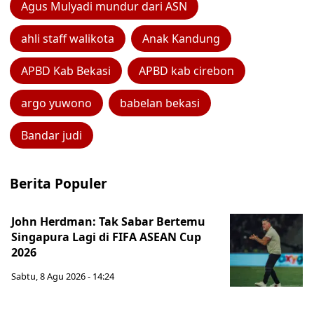
Agus Mulyadi mundur dari ASN
ahli staff walikota
Anak Kandung
APBD Kab Bekasi
APBD kab cirebon
argo yuwono
babelan bekasi
Bandar judi
Berita Populer
John Herdman: Tak Sabar Bertemu
Singapura Lagi di FIFA ASEAN Cup
2026
Sabtu, 8 Agu 2026 - 14:24