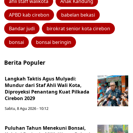
ahli staff walikota
Anak Kandung
APBD kab cirebon
babelan bekasi
Bandar judi
birokrat senior kota cirebon
bonsai
bonsai beringin
Berita Populer
Langkah Taktis Agus Mulyadi:
Mundur dari Staf Ahli Wali Kota,
Diproyeksi Penantang Kuat Pilkada
Cirebon 2029
Sabtu, 8 Agu 2026 - 10:12
Puluhan Tahun Menekuni Bonsai,