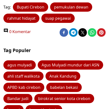
Tag:
Bupati Cirebon
pemukulan dewan
rahmat hidayat
suap pegawai
0 Komentar
Tag Populer
agus mulyadi
Agus Mulyadi mundur dari ASN
ahli staff walikota
Anak Kandung
APBD kab cirebon
babelan bekasi
Bandar judi
birokrat senior kota cirebon