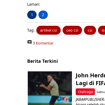
Laman:
1
2
Tag:
artikel csi
ceo csi
csi
is
3 Komentar
Berita Terkini
John Herd
Lagi di FI
Olahraga
Sabtu,
JABARPUBLISHER.C
bicara setelah sk