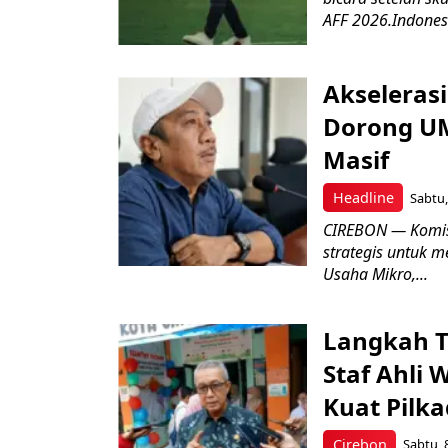
AFF 2026.Indonesi
Akseleras
Dorong UM
Masif
Headline
Sabtu,
CIREBON — Komis
strategis untuk
Usaha Mikro,...
Langkah T
Staf Ahli 
Kuat Pilk
Cirebon
Sabtu, 