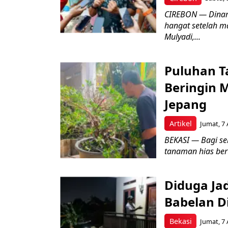
CIREBON — Dinami
hangat setelah ma
Mulyadi,...
Puluhan T
Beringin 
Jepang
Artikel
Jumat, 7 
BEKASI — Bagi se
tanaman hias ber
Diduga Ja
Babelan D
Bekasi
Jumat, 7 