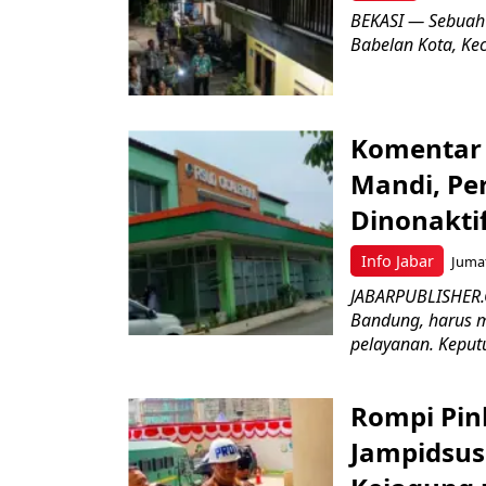
BEKASI — Sebuah
Babelan Kota, Ke
Komentar 
Mandi, Pe
Dinonakti
Info Jabar
Jumat
JABARPUBLISHER.
Bandung, harus m
pelayanan. Keputu
Rompi Pin
Jampidsus 