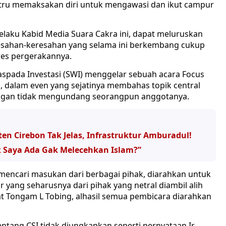
tru memaksakan diri untuk mengawasi dan ikut campur
 selaku Kabid Media Suara Cakra ini, dapat meluruskan
esahan-keresahan yang selama ini berkembang cukup
res pergerakannya.
aspada Investasi (SWI) menggelar sebuah acara Focus
, dalam even yang sejatinya membahas topik central
 dengan tidak mengundang seorangpun anggotanya.
n Cirebon Tak Jelas, Infrastruktur Amburadul!
k Saya Ada Gak Melecehkan Islam?”
encari masukan dari berbagai pihak, diarahkan untuk
ang seharusnya dari pihak yang netral diambil alih
t Tongam L Tobing, alhasil semua pembicara diarahkan
tentang CSI tidak diungkapkan seperti pernyataan Ir.