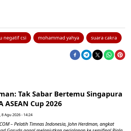
u negatif csi
mohammad yahya
suara cakra
man: Tak Sabar Bertemu Singapura
FA ASEAN Cup 2026
 8 Agu 2026 - 14:24
OM – Pelatih Timnas Indonesia, John Herdman, angkat
uad Garuda gagal melanjutkan perjalanan ke semifinal Piala