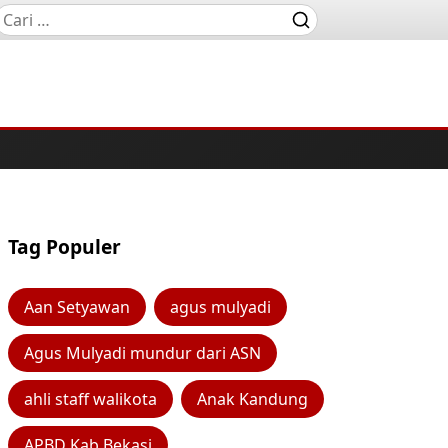
Tag Populer
Aan Setyawan
agus mulyadi
Agus Mulyadi mundur dari ASN
ahli staff walikota
Anak Kandung
APBD Kab Bekasi