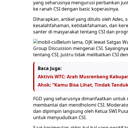
yang seharusnya mengurusi perbankan jus
ke ranah CSI dengan basic koperasinya.
Diharapkan, artikel yang ditulis oleh Ades,
kesalahfahaman, ketidakfahaman, dan ker
santer di masyarakat tentang CSI dan prog
Belum lama, OJK lewat Satgas W
Group Discussion mengenai CSI. Sayangnya
tentang CSI, justru tidak melibatkan CSI
Baca Juga:
Aktivis WTC: Arah Musrenbang Kabupate
Ahok: “Kamu Bisa Lihat, Tindak Tandu
FGD yang seharusnya dimanfaatkan untuk m
membantai dan mendholomi CSI. Moderator y
dan dipimpin langsung oleh Ketua SWI Pusa
untuk menyudutkan CSI.
Saat kesimpulan akhir, hal hal yang positif 