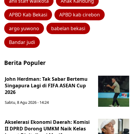
ahli staff walikota
Anak Kandung
APBD Kab Bekasi
APBD kab cirebon
argo yuwono
babelan bekasi
Bandar judi
Berita Populer
John Herdman: Tak Sabar Bertemu
Singapura Lagi di FIFA ASEAN Cup
2026
Sabtu, 8 Agu 2026 - 14:24
Akselerasi Ekonomi Daerah: Komisi
II DPRD Dorong UMKM Naik Kelas