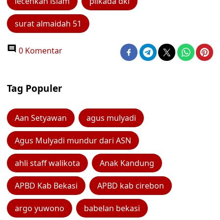
lecehkan islam
pilkada dki
surat almaidah 51
0 Komentar
Tag Populer
Aan Setyawan
agus mulyadi
Agus Mulyadi mundur dari ASN
ahli staff walikota
Anak Kandung
APBD Kab Bekasi
APBD kab cirebon
argo yuwono
babelan bekasi